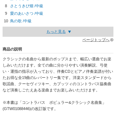
8
さとうきび畑 /中級
9
愛のあいさつ /中級
10
鳥の歌 /中級
もっと見る
ページトップへ
商品の説明
クラシックの名曲から最新のポップスまで、幅広い選曲でお楽
しみいただけます。全ての曲に分かりやすい演奏解説、弓使
い・運指の指示が入っており、伴奏CDとピアノ伴奏楽譜が付い
たお得な全19曲のレパートリー集です。洋楽スタンダードから
歌謡曲、クーセヴィツキー、カプッツィのコントラバス協奏曲
など演奏しごたえある楽曲までお楽しみいただけます。
※本書は「コントラバス ポピュラー&クラシック名曲集」
(GTW01088446)の改訂版です。