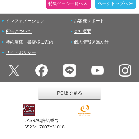
特集ページ一覧へ
ページトップへ
インフォメーション
お客様サポート
広告について
会社概要
特約店様・書店様ご案内
個人情報保護方針
サイトポリシー
PC版で見る
JASRAC許諾番号：
6523417007Y31018