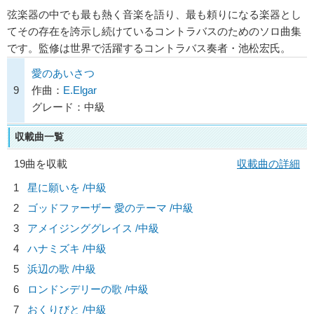
弦楽器の中でも最も熱く音楽を語り、最も頼りになる楽器とし
てその存在を誇示し続けているコントラバスのためのソロ曲集
です。監修は世界で活躍するコントラバス奏者・池松宏氏。
愛のあいさつ
9
作曲：
E.Elgar
グレード：中級
収載曲一覧
19曲を収載
収載曲の詳細
1
星に願いを /中級
2
ゴッドファーザー 愛のテーマ /中級
3
アメイジンググレイス /中級
4
ハナミズキ /中級
5
浜辺の歌 /中級
6
ロンドンデリーの歌 /中級
7
おくりびと /中級