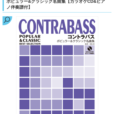
ポピュラー&クラシック名曲集【カラオケCD&ピア
ノ伴奏譜付】