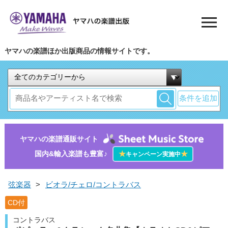
ヤマハの楽譜ほか出版商品の情報サイトです。
条件を追加
ヤマハの楽譜通販サイト
国内&輸入楽譜も豊富♪
★
★
キャンペーン実施中
弦楽器
>
ビオラ/チェロ/コントラバス
CD付
コントラバス