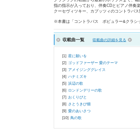
指の指示が入っており、伴奏CDとピアノ伴奏
クーセヴィツキー、カプッツィのコントラバス
※本書は「コントラバス ポピュラー&クラシック名
収載曲一覧
収載曲の詳細を見る
[1]
星に願いを
[2]
ゴッドファーザー 愛のテーマ
[3]
アメイジンググレイス
[4]
ハナミズキ
[5]
浜辺の歌
[6]
ロンドンデリーの歌
[7]
おくりびと
[8]
さとうきび畑
[9]
愛のあいさつ
[10]
鳥の歌