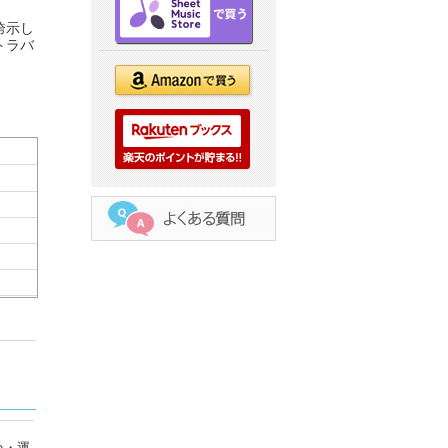
誇示し
トラバ
い・運