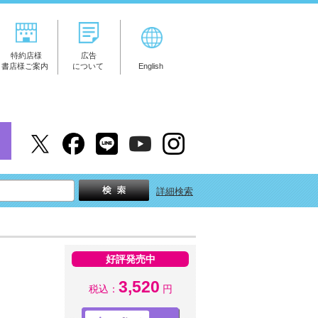
特約店様
広告
書店様ご案内
について
English
詳細検索
好評発売中
3,520
税込：
円