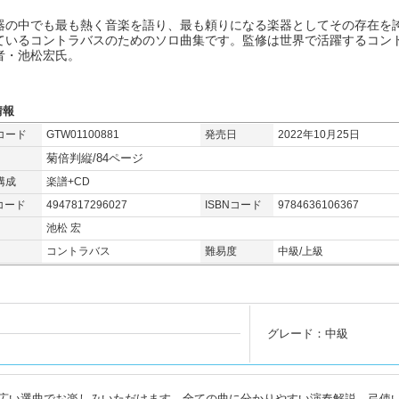
器の中でも最も熱く音楽を語り、最も頼りになる楽器としてその存在を
ているコントラバスのためのソロ曲集です。監修は世界で活躍するコン
者・池松宏氏。
情報
コード
GTW01100881
発売日
2022年10月25日
菊倍判縦/84ページ
構成
楽譜+CD
コード
4947817296027
ISBNコード
9784636106367
池松 宏
コントラバス
難易度
中級/上級
グレード：中級
広い選曲でお楽しみいただけます。全ての曲に分かりやすい演奏解説、弓使