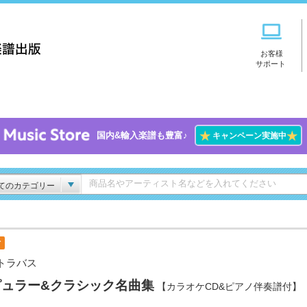
お客様
サポート
★
★
国内&輸入楽譜も豊富♪
キャンペーン実施中
てのカテゴリー
付
トラバス
ピュラー&クラシック名曲集
【カラオケCD&ピアノ伴奏譜付】