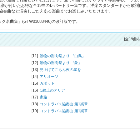
楽譜が付いたお得な全19曲のレパートリー集です。洋楽スタンダードから歌謡
協奏曲など演奏しごたえある楽曲までお楽しみいただけます。
曲集」(GTW01088446)の改訂版です。
[全19曲
[11]
動物の謝肉祭より 『白鳥』
[12]
動物の謝肉祭より 『象』
[13]
見上げてごらん夜の星を
[14]
アリオーソ
[15]
ガボット
[16]
G線上のアリア
[17]
家路
[18]
コントラバス協奏曲 第1楽章
[19]
コントラバス協奏曲 第1楽章