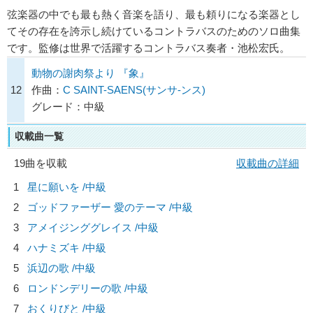
弦楽器の中でも最も熱く音楽を語り、最も頼りになる楽器とし
てその存在を誇示し続けているコントラバスのためのソロ曲集
です。監修は世界で活躍するコントラバス奏者・池松宏氏。
動物の謝肉祭より 『象』
12
作曲：
C SAINT-SAENS(サンサ-ンス)
グレード：中級
収載曲一覧
19曲を収載
収載曲の詳細
1
星に願いを /中級
2
ゴッドファーザー 愛のテーマ /中級
3
アメイジンググレイス /中級
4
ハナミズキ /中級
5
浜辺の歌 /中級
6
ロンドンデリーの歌 /中級
7
おくりびと /中級