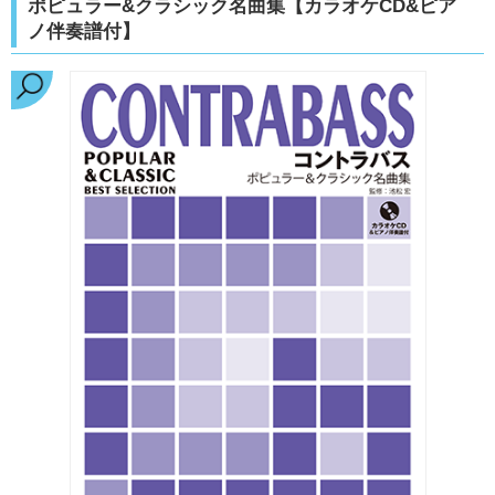
ポピュラー&クラシック名曲集【カラオケCD&ピア
ノ伴奏譜付】