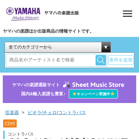
ヤマハの楽譜ほか出版商品の情報サイトです。
条件を追加
ヤマハの楽譜通販サイト
国内&輸入楽譜も豊富♪
★
★
キャンペーン実施中
弦楽器
>
ビオラ/チェロ/コントラバス
CD付
コントラバス