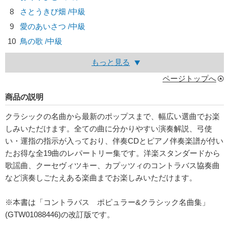
8
さとうきび畑 /中級
9
愛のあいさつ /中級
10
鳥の歌 /中級
もっと見る
ページトップへ
商品の説明
クラシックの名曲から最新のポップスまで、幅広い選曲でお楽
しみいただけます。全ての曲に分かりやすい演奏解説、弓使
い・運指の指示が入っており、伴奏CDとピアノ伴奏楽譜が付い
たお得な全19曲のレパートリー集です。洋楽スタンダードから
歌謡曲、クーセヴィツキー、カプッツィのコントラバス協奏曲
など演奏しごたえある楽曲までお楽しみいただけます。
※本書は「コントラバス ポピュラー&クラシック名曲集」
(GTW01088446)の改訂版です。