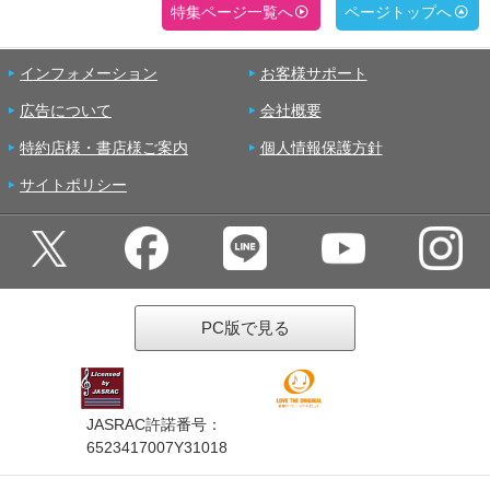
特集ページ一覧へ
ページトップへ
インフォメーション
お客様サポート
広告について
会社概要
特約店様・書店様ご案内
個人情報保護方針
サイトポリシー
PC版で見る
JASRAC許諾番号：
6523417007Y31018