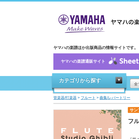
ヤマハの楽譜ほか出版商品の情報サイトです。
ヤマハの楽譜通販サイト
カテゴリから探す
全
管楽器/打楽器
>
フルート
>
曲集/レパートリー
サン
フル