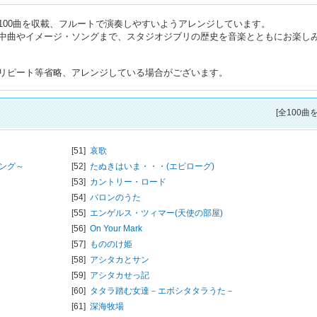
100曲を収載、フルートで演奏しやすいようアレンジしています。
中曲やイメージ・ソングまで、スタジオジブリの歴史を音楽とともにお楽し
リピート等省略、アレンジしている場合がございます。
[全100曲
[51]
哀歌
ング～
[52]
たぬきはいま・・・(エピローグ)
[53]
カントリー・ロード
[54]
バロンのうた
[55]
エンゲルス・ツィマー(天使の部屋)
[56]
On Your Mark
[57]
もののけ姫
[58]
アシタカとサン
[59]
アシタカせっ記
[60]
タタラ踏む女達－エボシタタラうた－
[61]
深海牧場