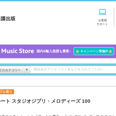
お客様
サポート
★
★
国内&輸入楽譜も豊富♪
キャンペーン実施中
てのカテゴリー
プル有り
ート スタジオジブリ・メロディーズ 100