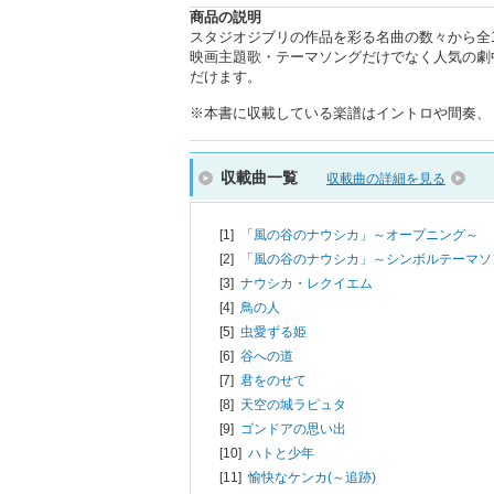
商品の説明
スタジオジブリの作品を彩る名曲の数々から全
映画主題歌・テーマソングだけでなく人気の劇
だけます。
※本書に収載している楽譜はイントロや間奏、
収載曲一覧
収載曲の詳細を見る
[1]
「風の谷のナウシカ」～オープニング～
[2]
「風の谷のナウシカ」～シンボルテーマソ
[3]
ナウシカ・レクイエム
[4]
鳥の人
[5]
虫愛ずる姫
[6]
谷への道
[7]
君をのせて
[8]
天空の城ラピュタ
[9]
ゴンドアの思い出
[10]
ハトと少年
[11]
愉快なケンカ(～追跡)