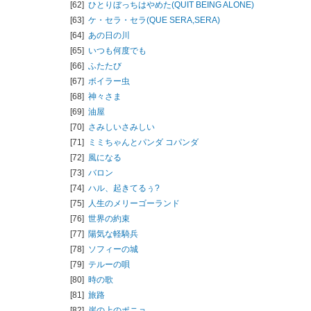
[62]
ひとりぼっちはやめた(QUIT BEING ALONE)
[63]
ケ・セラ・セラ(QUE SERA,SERA)
[64]
あの日の川
[65]
いつも何度でも
[66]
ふたたび
[67]
ボイラー虫
[68]
神々さま
[69]
油屋
[70]
さみしいさみしい
[71]
ミミちゃんとパンダ コパンダ
[72]
風になる
[73]
バロン
[74]
ハル、起きてるぅ?
[75]
人生のメリーゴーランド
[76]
世界の約束
[77]
陽気な軽騎兵
[78]
ソフィーの城
[79]
テルーの唄
[80]
時の歌
[81]
旅路
[82]
崖の上のポニョ