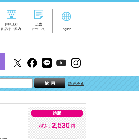
特約店様
広告
書店様ご案内
について
English
詳細検索
絶版
2,530
税込：
円