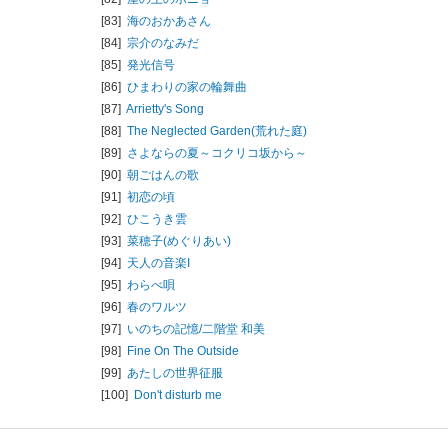
[83]
海のおかあさん
[84]
宗介のなみだ
[85]
発光信号
[86]
ひまわりの家の輪舞曲
[87]
Arrietty's Song
[88]
The Neglected Garden(荒れた庭)
[89]
さよならの夏～コクリコ坂から～
[90]
朝ごはんの歌
[91]
初恋の頃
[92]
ひこうき雲
[93]
菜穂子(めぐりあい)
[94]
天人の音楽I
[95]
わらべ唄
[96]
春のワルツ
[97]
いのちの記憶/
二階堂 和美
[98]
Fine On The Outside
[99]
あたしの世界征服
[100]
Don't disturb me