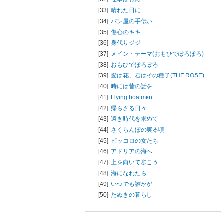
[33]
晴れた日に…
[34]
パン屋の手伝い
[35]
傷心のキキ
[36]
身代りジジ
[37]
メイン・テーマ(おもひでぽろぽろ)
[38]
おもひでぽろぽろ
[39]
愛は花、君はその種子(THE ROSE)
[40]
時には昔の話を
[41]
Flying boatmen
[42]
帰らざる日々
[43]
遠き時代を求めて
[44]
さくらんぼの実る頃
[45]
ピッコロの女たち
[46]
アドリアの海へ
[47]
上を向いて歩こう
[48]
海になれたら
[49]
いつでも誰かが
[50]
たぬきの暮らし