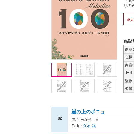
『風
リの
※大
商品
商品
仕様
商品
JAN
監修
楽器
崖の上のポニョ
82
崖の上のポニョ
作曲：
久石 譲