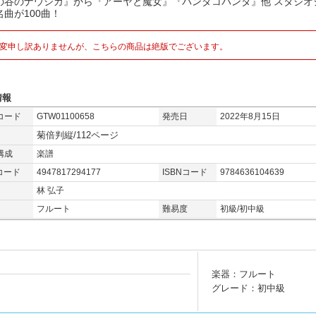
の谷のナウシカ』から『アーヤと魔女』『パンダコパンダ』他 スタジオ
名曲が100曲！
変申し訳ありませんが、こちらの商品は絶版でございます。
情報
コード
GTW01100658
発売日
2022年8月15日
菊倍判縦/112ページ
構成
楽譜
コード
4947817294177
ISBNコード
9784636104639
林 弘子
フルート
難易度
初級/初中級
楽器：フルート
グレード：初中級