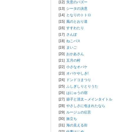
[12]
失意のパズー
[13]
シータの決意
[14]
となりのトトロ
[15]
風のとおり道
[16]
すすわたり
[17]
さんぽ
[18]
ねこバス
[19]
まいご
[20]
おかあさん
[21]
五月の村
[22]
小さなオバケ
[23]
オバケやしき!
[24]
ドンドコまつり
[25]
ふしぎしりとりうた
[26]
はにゅうの宿
[27]
節子と清太～メインタイトル
[28]
やさしさに包まれたなら
[29]
ルージュの伝言
[30]
旅立ち
[31]
海の見える街
[32]
仕事はじめ