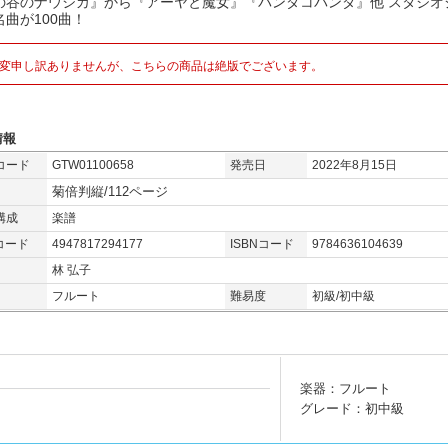
の谷のナウシカ』から『アーヤと魔女』『パンダコパンダ』他 スタジオ
名曲が100曲！
変申し訳ありませんが、こちらの商品は絶版でございます。
情報
コード
GTW01100658
発売日
2022年8月15日
菊倍判縦/112ページ
構成
楽譜
コード
4947817294177
ISBNコード
9784636104639
林 弘子
フルート
難易度
初級/初中級
楽器：フルート
グレード：初中級