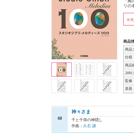
『風
リの
※大
商品
商品
仕様
商品
JAN
監修
楽器
神々さま
68
千と千尋の神隠し
作曲：
久石 譲