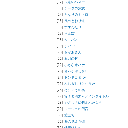
[12]
失意のパズー
[13]
シータの決意
[14]
となりのトトロ
[15]
風のとおり道
[16]
すすわたり
[17]
さんぽ
[18]
ねこバス
[19]
まいご
[20]
おかあさん
[21]
五月の村
[22]
小さなオバケ
[23]
オバケやしき!
[24]
ドンドコまつり
[25]
ふしぎしりとりうた
[26]
はにゅうの宿
[27]
節子と清太～メインタイトル
[28]
やさしさに包まれたなら
[29]
ルージュの伝言
[30]
旅立ち
[31]
海の見える街
[32]
仕事はじめ