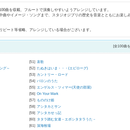
100曲を収載、フルートで演奏しやすいようアレンジしています。
中曲やイメージ・ソングまで、スタジオジブリの歴史を音楽とともにお楽し
リピート等省略、アレンジしている場合がございます。
[全100曲
[51]
哀歌
ング～
[52]
たぬきはいま・・・(エピローグ)
[53]
カントリー・ロード
[54]
バロンのうた
[55]
エンゲルス・ツィマー(天使の部屋)
[56]
On Your Mark
[57]
もののけ姫
[58]
アシタカとサン
[59]
アシタカせっ記
[60]
タタラ踏む女達－エボシタタラうた－
[61]
深海牧場