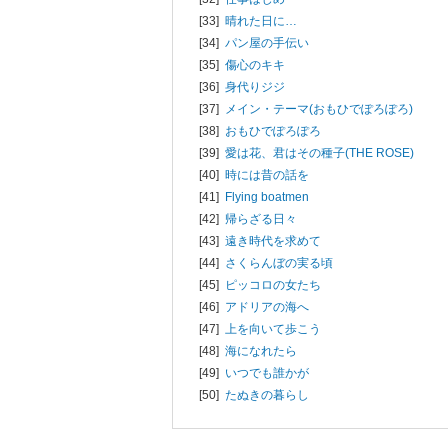
[33]
晴れた日に…
[34]
パン屋の手伝い
[35]
傷心のキキ
[36]
身代りジジ
[37]
メイン・テーマ(おもひでぽろぽろ)
[38]
おもひでぽろぽろ
[39]
愛は花、君はその種子(THE ROSE)
[40]
時には昔の話を
[41]
Flying boatmen
[42]
帰らざる日々
[43]
遠き時代を求めて
[44]
さくらんぼの実る頃
[45]
ピッコロの女たち
[46]
アドリアの海へ
[47]
上を向いて歩こう
[48]
海になれたら
[49]
いつでも誰かが
[50]
たぬきの暮らし