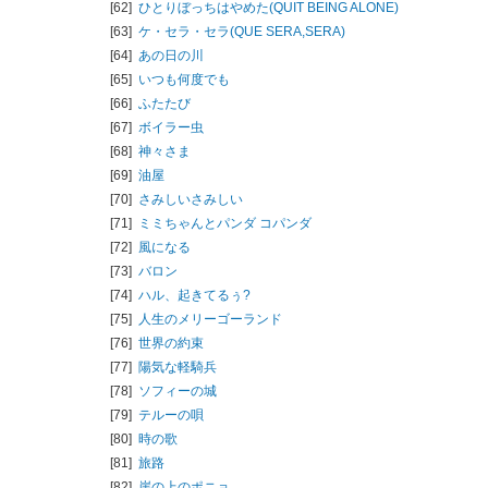
[62]
ひとりぼっちはやめた(QUIT BEING ALONE)
[63]
ケ・セラ・セラ(QUE SERA,SERA)
[64]
あの日の川
[65]
いつも何度でも
[66]
ふたたび
[67]
ボイラー虫
[68]
神々さま
[69]
油屋
[70]
さみしいさみしい
[71]
ミミちゃんとパンダ コパンダ
[72]
風になる
[73]
バロン
[74]
ハル、起きてるぅ?
[75]
人生のメリーゴーランド
[76]
世界の約束
[77]
陽気な軽騎兵
[78]
ソフィーの城
[79]
テルーの唄
[80]
時の歌
[81]
旅路
[82]
崖の上のポニョ