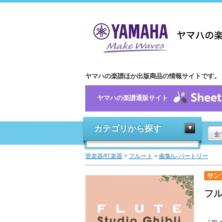
ヤマハの楽譜ほか出版商品の情報サイトです。
ヤマハの楽譜通販サイト
カテゴリから探す
全
管楽器/打楽器
>
フルート
>
曲集/レパートリー
サン
フル