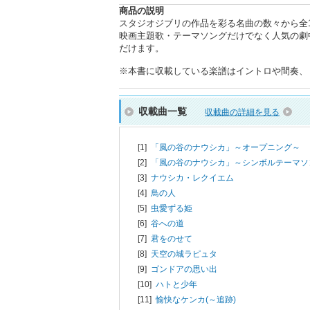
商品の説明
スタジオジブリの作品を彩る名曲の数々から全
映画主題歌・テーマソングだけでなく人気の劇
だけます。
※本書に収載している楽譜はイントロや間奏、
収載曲一覧
収載曲の詳細を見る
[1]
「風の谷のナウシカ」～オープニング～
[2]
「風の谷のナウシカ」～シンボルテーマソ
[3]
ナウシカ・レクイエム
[4]
鳥の人
[5]
虫愛ずる姫
[6]
谷への道
[7]
君をのせて
[8]
天空の城ラピュタ
[9]
ゴンドアの思い出
[10]
ハトと少年
[11]
愉快なケンカ(～追跡)