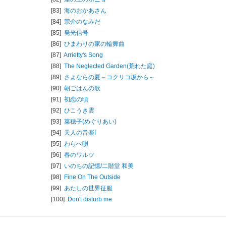
[83]
海のおかあさん
[84]
宗介のなみだ
[85]
発光信号
[86]
ひまわりの家の輪舞曲
[87]
Arrietty's Song
[88]
The Neglected Garden(荒れた庭)
[89]
さよならの夏～コクリコ坂から～
[90]
朝ごはんの歌
[91]
初恋の頃
[92]
ひこうき雲
[93]
菜穂子(めぐりあい)
[94]
天人の音楽I
[95]
わらべ唄
[96]
春のワルツ
[97]
いのちの記憶/
二階堂 和美
[98]
Fine On The Outside
[99]
あたしの世界征服
[100]
Don't disturb me