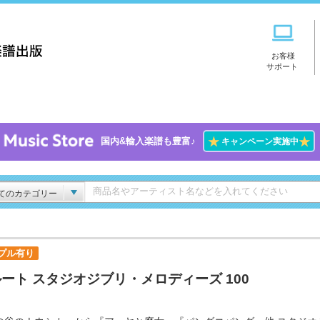
お客様
サポート
★
★
国内&輸入楽譜も豊富♪
キャンペーン実施中
てのカテゴリー
プル有り
ート スタジオジブリ・メロディーズ 100