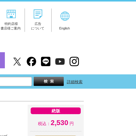
特約店様
広告
書店様ご案内
について
English
詳細検索
絶版
2,530
税込：
円