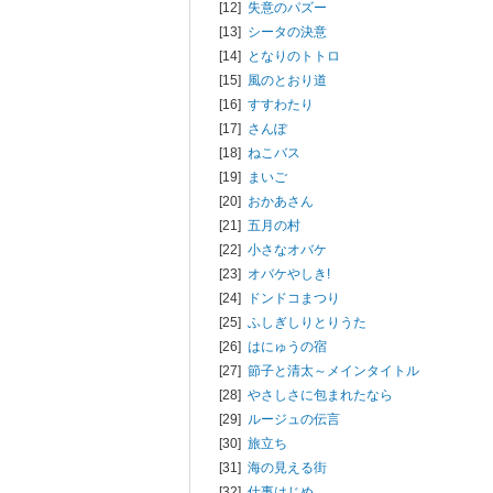
[12]
失意のパズー
[13]
シータの決意
[14]
となりのトトロ
[15]
風のとおり道
[16]
すすわたり
[17]
さんぽ
[18]
ねこバス
[19]
まいご
[20]
おかあさん
[21]
五月の村
[22]
小さなオバケ
[23]
オバケやしき!
[24]
ドンドコまつり
[25]
ふしぎしりとりうた
[26]
はにゅうの宿
[27]
節子と清太～メインタイトル
[28]
やさしさに包まれたなら
[29]
ルージュの伝言
[30]
旅立ち
[31]
海の見える街
[32]
仕事はじめ