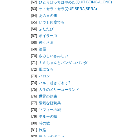
[62]
ひとりぼっちはやめた(QUIT BEING ALONE)
[63]
ケ・セラ・セラ(QUE SERA,SERA)
[64]
あの日の川
[65]
いつも何度でも
[66]
ふたたび
[67]
ボイラー虫
[68]
神々さま
[69]
油屋
[70]
さみしいさみしい
[71]
ミミちゃんとパンダ コパンダ
[72]
風になる
[73]
バロン
[74]
ハル、起きてるぅ?
[75]
人生のメリーゴーランド
[76]
世界の約束
[77]
陽気な軽騎兵
[78]
ソフィーの城
[79]
テルーの唄
[80]
時の歌
[81]
旅路
[82]
崖の上のポニョ