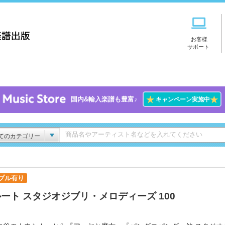
お客様
サポート
★
★
国内&輸入楽譜も豊富♪
キャンペーン実施中
てのカテゴリー
プル有り
ート スタジオジブリ・メロディーズ 100