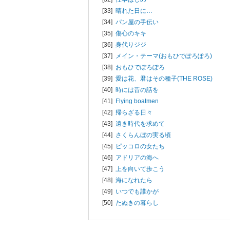
[33]
晴れた日に…
[34]
パン屋の手伝い
[35]
傷心のキキ
[36]
身代りジジ
[37]
メイン・テーマ(おもひでぽろぽろ)
[38]
おもひでぽろぽろ
[39]
愛は花、君はその種子(THE ROSE)
[40]
時には昔の話を
[41]
Flying boatmen
[42]
帰らざる日々
[43]
遠き時代を求めて
[44]
さくらんぼの実る頃
[45]
ピッコロの女たち
[46]
アドリアの海へ
[47]
上を向いて歩こう
[48]
海になれたら
[49]
いつでも誰かが
[50]
たぬきの暮らし