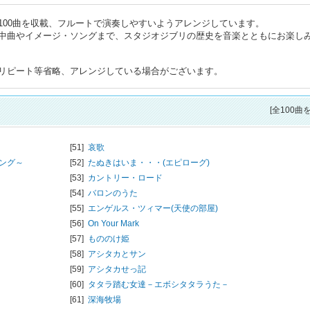
100曲を収載、フルートで演奏しやすいようアレンジしています。
中曲やイメージ・ソングまで、スタジオジブリの歴史を音楽とともにお楽し
リピート等省略、アレンジしている場合がございます。
[全100曲
[51]
哀歌
ング～
[52]
たぬきはいま・・・(エピローグ)
[53]
カントリー・ロード
[54]
バロンのうた
[55]
エンゲルス・ツィマー(天使の部屋)
[56]
On Your Mark
[57]
もののけ姫
[58]
アシタカとサン
[59]
アシタカせっ記
[60]
タタラ踏む女達－エボシタタラうた－
[61]
深海牧場