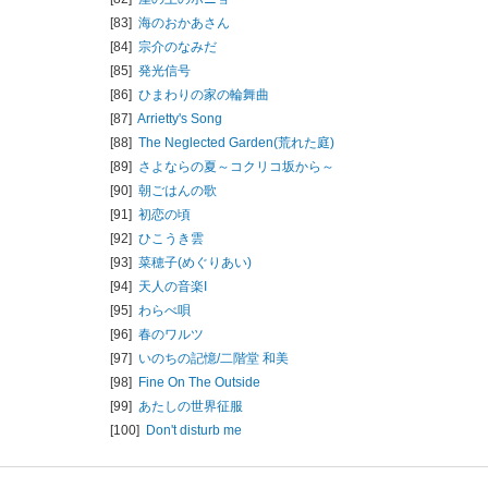
[83]
海のおかあさん
[84]
宗介のなみだ
[85]
発光信号
[86]
ひまわりの家の輪舞曲
[87]
Arrietty's Song
[88]
The Neglected Garden(荒れた庭)
[89]
さよならの夏～コクリコ坂から～
[90]
朝ごはんの歌
[91]
初恋の頃
[92]
ひこうき雲
[93]
菜穂子(めぐりあい)
[94]
天人の音楽I
[95]
わらべ唄
[96]
春のワルツ
[97]
いのちの記憶/
二階堂 和美
[98]
Fine On The Outside
[99]
あたしの世界征服
[100]
Don't disturb me