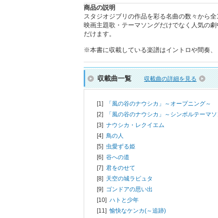
商品の説明
スタジオジブリの作品を彩る名曲の数々から全
映画主題歌・テーマソングだけでなく人気の劇
だけます。
※本書に収載している楽譜はイントロや間奏、
収載曲一覧
収載曲の詳細を見る
[1]
「風の谷のナウシカ」～オープニング～
[2]
「風の谷のナウシカ」～シンボルテーマソ
[3]
ナウシカ・レクイエム
[4]
鳥の人
[5]
虫愛ずる姫
[6]
谷への道
[7]
君をのせて
[8]
天空の城ラピュタ
[9]
ゴンドアの思い出
[10]
ハトと少年
[11]
愉快なケンカ(～追跡)