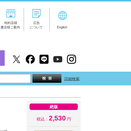
特約店様
広告
書店様ご案内
について
English
詳細検索
絶版
2,530
税込：
円