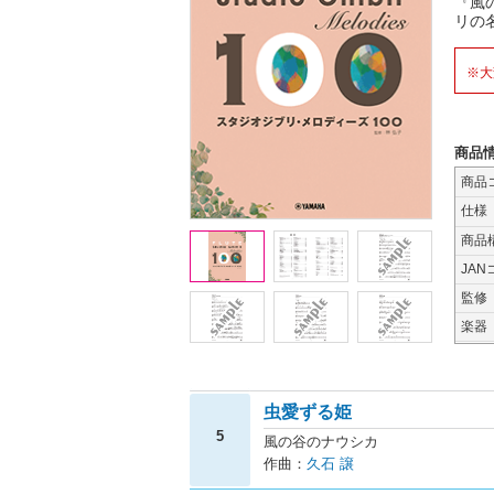
『風
リの
※大
商品
商品
仕様
商品
JAN
監修
楽器
虫愛ずる姫
5
風の谷のナウシカ
作曲：
久石 譲