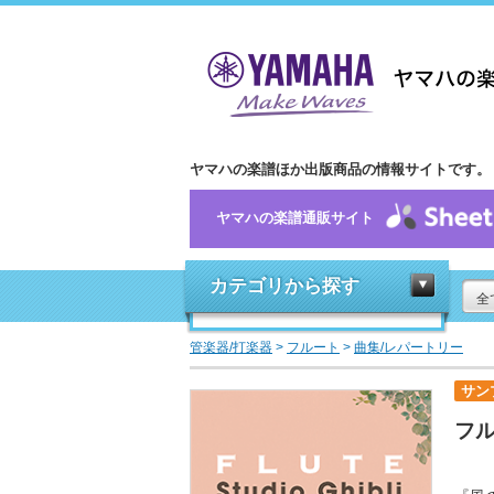
ヤマハの楽譜ほか出版商品の情報サイトです。
ヤマハの楽譜通販サイト
カテゴリから探す
全
管楽器/打楽器
>
フルート
>
曲集/レパートリー
サン
フル