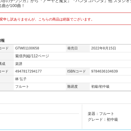
の谷のナウシカ』から『アーヤと魔女』『パンダコパンダ』他 スタジオ
名曲が100曲！
変申し訳ありませんが、こちらの商品は絶版でございます。
情報
コード
GTW01100658
発売日
2022年8月15日
菊倍判縦/112ページ
構成
楽譜
コード
4947817294177
ISBNコード
9784636104639
林 弘子
フルート
難易度
初級/初中級
楽器：フルート
グレード：初中級