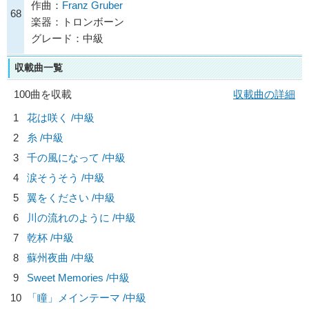
作曲：
Franz Gruber
68
楽器：トロンボーン
グレード：中級
収載曲一覧
100曲を収載
収載曲の詳細
1
花は咲く /中級
2
糸 /中級
3
千の風になって /中級
4
涙そうそう /中級
5
翼をください /中級
6
川の流れのように /中級
7
乾杯 /中級
8
蘇州夜曲 /中級
9
Sweet Memories /中級
10
「瞳」メインテーマ /中級