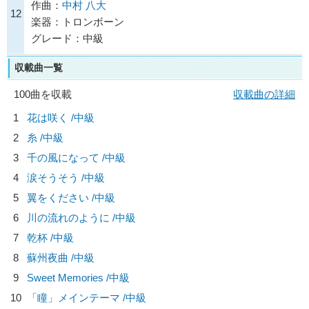
作曲：
中村 八大
12
楽器：トロンボーン
グレード：中級
収載曲一覧
100曲を収載
収載曲の詳細
1
花は咲く /中級
2
糸 /中級
3
千の風になって /中級
4
涙そうそう /中級
5
翼をください /中級
6
川の流れのように /中級
7
乾杯 /中級
8
蘇州夜曲 /中級
9
Sweet Memories /中級
10
「瞳」メインテーマ /中級