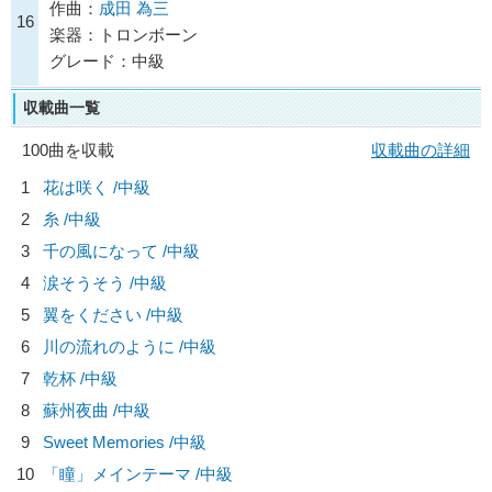
作曲：
成田 為三
16
楽器：トロンボーン
グレード：中級
収載曲一覧
100曲を収載
収載曲の詳細
1
花は咲く /中級
2
糸 /中級
3
千の風になって /中級
4
涙そうそう /中級
5
翼をください /中級
6
川の流れのように /中級
7
乾杯 /中級
8
蘇州夜曲 /中級
9
Sweet Memories /中級
10
「瞳」メインテーマ /中級