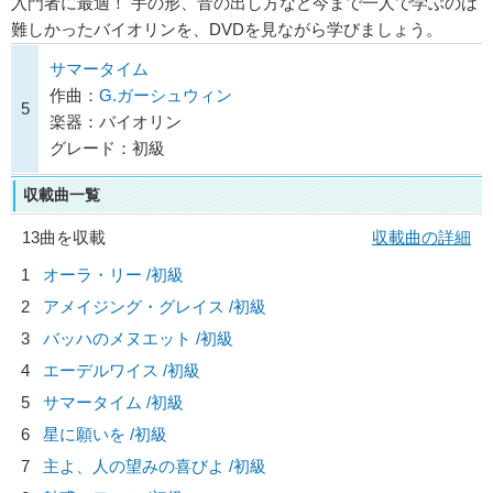
入門者に最適！ 手の形、音の出し方など今まで一人で学ぶのは
難しかったバイオリンを、DVDを見ながら学びましょう。
サマータイム
作曲：
G.ガーシュウィン
5
楽器：バイオリン
グレード：初級
収載曲一覧
13曲を収載
収載曲の詳細
1
オーラ・リー /初級
2
アメイジング・グレイス /初級
3
バッハのメヌエット /初級
4
エーデルワイス /初級
5
サマータイム /初級
6
星に願いを /初級
7
主よ、人の望みの喜びよ /初級