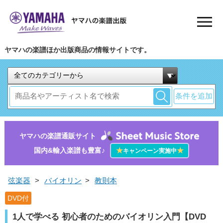
ヤマハの楽譜ほか出版商品の情報サイトです。
条件を追加
ヤマハの楽譜通販サイト
国内&輸入楽譜も豊富♪
★
★
キャンペーン実施中
弦楽器
>
バイオリン
>
教則本
DVD付
1人で学べる 初心者のためのバイオリン入門【DVD