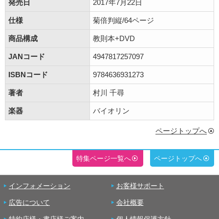
発売日
2017年7月22日
仕様
菊倍判縦/64ページ
商品構成
教則本+DVD
JANコード
4947817257097
ISBNコード
9784636931273
著者
村川 千尋
楽器
バイオリン
ページトップへ
特集ページ一覧へ
ページトップへ
インフォメーション
お客様サポート
広告について
会社概要