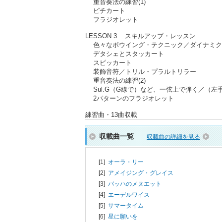
重音奏法の練習(1)
ピチカート
フラジオレット
LESSON 3 スキルアップ・レッスン
色々なボウイング・テクニック／ダイナミク
デタシェとスタッカート
スピッカート
装飾音符／トリル・プラルトリラー
重音奏法の練習(2)
Sul.G（G線で）など、一弦上で弾く／（左
2パターンのフラジオレット
練習曲・13曲収載
収載曲一覧
収載曲の詳細を見る
[1]
オーラ・リー
[2]
アメイジング・グレイス
[3]
バッハのメヌエット
[4]
エーデルワイス
[5]
サマータイム
[6]
星に願いを