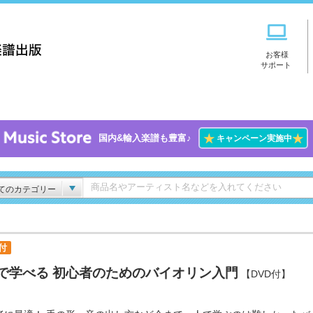
お客様
サポート
★
★
国内&輸入楽譜も豊富♪
キャンペーン実施中
てのカテゴリー
付
で学べる 初心者のためのバイオリン入門
【DVD付】