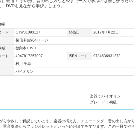
者に最適！ 手の形、音の出し方など今まで一人で学ぶのは難しかったバ
を、DVDを見ながら学びましょう。
情報
コード
GTW01093127
発売日
2017年7月22日
菊倍判縦/64ページ
構成
教則本+DVD
コード
4947817257097
ISBNコード
9784636931273
村川 千尋
バイオリン
楽器：バイオリン
グレード：初級
がらやさしく解説しています。楽器の構え方、チューニング、音の出し方か
、重音奏法からフラジオレットといった応用までを学びます。この一冊でや