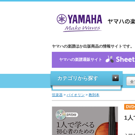
ヤマハの楽譜ほか出版商品の情報サイトです。
ヤマハの楽譜通販サイト
カテゴリから探す
全
弦楽器
>
バイオリン
>
教則本
DVD
1人