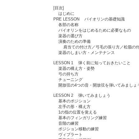
[目次]
はじめに
PRE LESSON バイオリンの基礎知識
各部の名称
バイオリンをはじめるために必要なもの
楽器の選び方
演奏のための準備
肩当ての付け方／弓毛の張り方／松脂の付
楽器のしまい方・メンテナンス
LESSON 1 弾く前に知っておきたいこと
楽器の構え方・姿勢
弓の持ち方
チューニング
開放弦の4つの音・開放弦を弾いてみましょ
LESSON 2 弾いてみましょう
基本のポジション
左手の形・構え方
1の指の位置を覚える
基本のフィンガリング練習
音階の練習
ポジション移動の練習
ヴィブラート