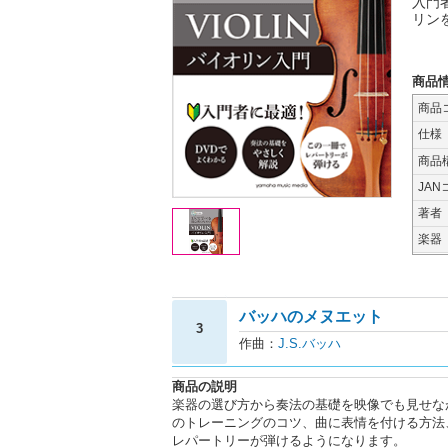
入門
リン
商品
商品
仕様
商品
JAN
著者
楽器
バッハのメヌエット
3
作曲：
J.S.バッハ
商品の説明
楽器の選び方から奏法の基礎を映像でも見せな
のトレーニングのコツ、曲に表情を付ける方法
レパートリーが弾けるようになります。