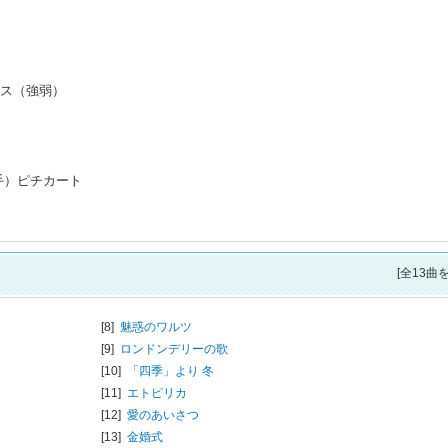
ス（強弱）
手）ピチカート
[全13曲
[8]
魅惑のワルツ
[9]
ロンドンデリーの歌
[10]
「四季」より 冬
[11]
エトピリカ
[12]
愛のあいさつ
[13]
金婚式