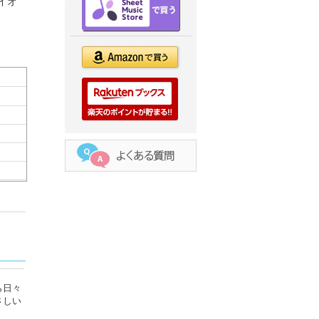
イオ
ら日々
さしい