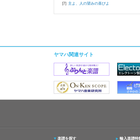
[7]
主よ、人の望みの喜びよ
ヤマハ関連サイト
楽譜を探す
輸入楽譜特