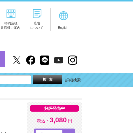
特約店様
広告
書店様ご案内
について
English
詳細検索
好評発売中
3,080
税込：
円