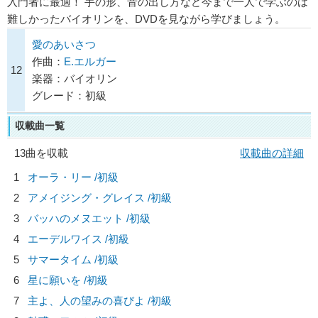
入門者に最適！ 手の形、音の出し方など今まで一人で学ぶのは
難しかったバイオリンを、DVDを見ながら学びましょう。
愛のあいさつ
作曲：
E.エルガー
12
楽器：バイオリン
グレード：初級
収載曲一覧
13曲を収載
収載曲の詳細
1
オーラ・リー /初級
2
アメイジング・グレイス /初級
3
バッハのメヌエット /初級
4
エーデルワイス /初級
5
サマータイム /初級
6
星に願いを /初級
7
主よ、人の望みの喜びよ /初級