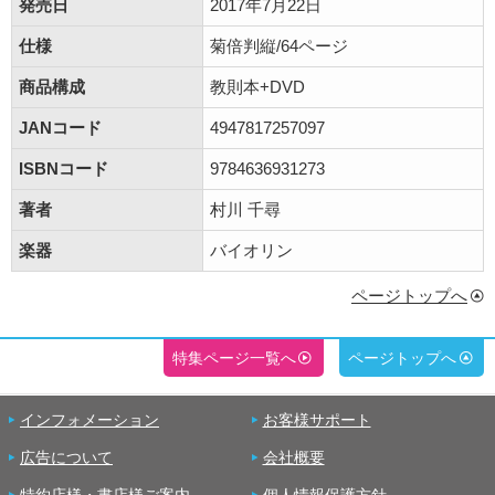
発売日
2017年7月22日
仕様
菊倍判縦/64ページ
商品構成
教則本+DVD
JANコード
4947817257097
ISBNコード
9784636931273
著者
村川 千尋
楽器
バイオリン
ページトップへ
特集ページ一覧へ
ページトップへ
インフォメーション
お客様サポート
広告について
会社概要