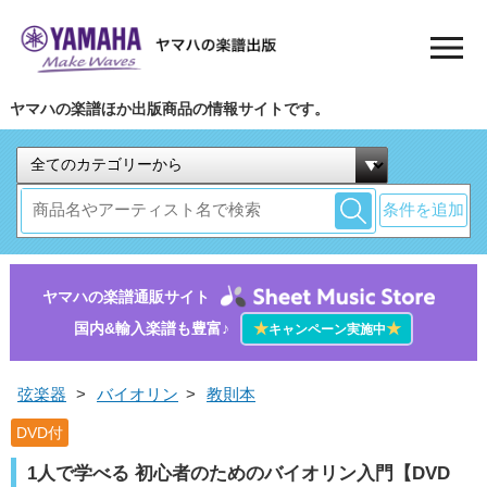
ヤマハの楽譜ほか出版商品の情報サイトです。
条件を追加
ヤマハの楽譜通販サイト
国内&輸入楽譜も豊富♪
★
★
キャンペーン実施中
弦楽器
>
バイオリン
>
教則本
DVD付
1人で学べる 初心者のためのバイオリン入門【DVD