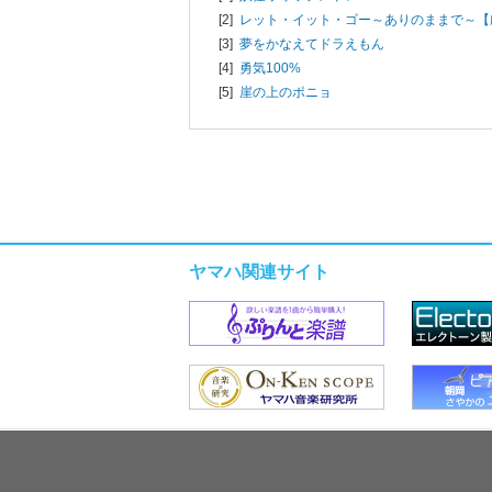
[2]
レット・イット・ゴー～ありのままで～【
[3]
夢をかなえてドラえもん
[4]
勇気100%
[5]
崖の上のポニョ
ヤマハ関連サイト