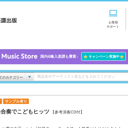
お客様
サポート
★
★
国内&輸入楽譜も豊富♪
キャンペーン実施中
てのカテゴリー
付
サンプル有り
楽合奏でこどもヒッツ
【参考演奏CD付】