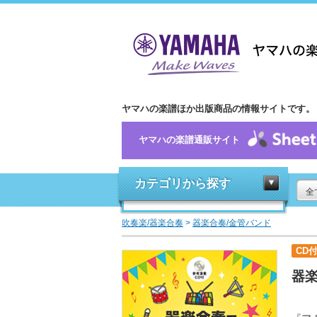
ヤマハの楽譜ほか出版商品の情報サイトです。
ヤマハの楽譜通販サイト
カテゴリから探す
全
吹奏楽/器楽合奏
>
器楽合奏/金管バンド
CD
器