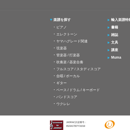
楽譜を探す
輸入楽譜特
ピアノ
書籍
エレクトーン
雑誌
ヤマハグレード関連
文具
弦楽器
講座
管楽器 / 打楽器
Muma
吹奏楽 / 器楽合奏
フルスコア / スタディスコア
合唱 / ボーカル
ギター
ベース / ドラム / キーボード
バンドスコア
ウクレレ
JASRAC許諾番号：
6523417007Y31018