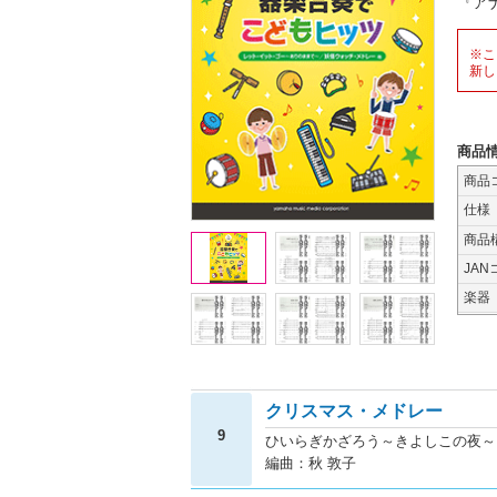
『ア
※こ
新し
商品
商品
仕様
商品
JAN
楽器
クリスマス・メドレー
9
ひいらぎかざろう～きよしこの夜～
編曲：秋 敦子