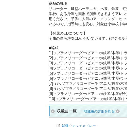
商品の説明
リコーダー、鍵盤ハーモニカ、木琴、鉄琴、打
学校にある身近な楽器で演奏できるようアレン
用ください。子供に人気のアニメソング、ヒッ
いるので、指導時にも安心。対象は小学校中学
【付属のCDについて】
全曲の参考演奏CDが付いています。(デジタル
■編成
[1]ソプラノリコーダー/ピアニカ/鉄琴/木琴/
[2]ソプラノリコーダー/ピアニカ/鉄琴/木琴/
[3]ソプラノリコーダー/ピアニカ/鉄琴/木琴/
[4]ソプラノリコーダー/ピアニカ/鉄琴/木琴/
[5]ソプラノリコーダー/ピアニカ/鉄琴/木琴/
[6]ソプラノリコーダー/ピアニカ/鉄琴/木琴/
[7]うた/ソプラノリコーダー/ピアニカ/鉄琴/
[8]うた/ソプラノリコーダー/ピアニカ/鉄琴/
[9]ソプラノリコーダー/ピアニカ/鉄琴/木琴/
[10]ソプラノリコーダー/ピアニカ/鉄琴/木琴/
収載曲一覧
収載曲の詳細を見る
[1]
妖怪ウォッチメドレー