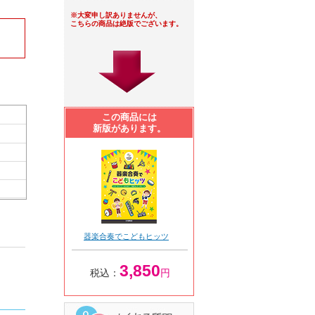
※大変申し訳ありませんが、
こちらの商品は絶版でございます。
この商品には
新版があります。
器楽合奏でこどもヒッツ
3,850
税込：
円