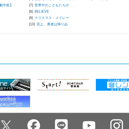
劇中歌】
[7]
世界中のこどもたちが
[8]
BELIEVE
[9]
クリスマス・メドレー
[10]
見よ、勇者は帰りぬ