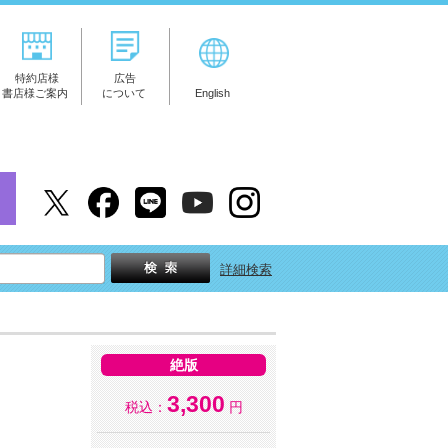
特約店様
広告
書店様ご案内
について
English
詳細検索
絶版
3,300
税込：
円