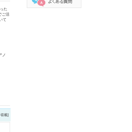
った
でご活
いて
アノ
を収載]