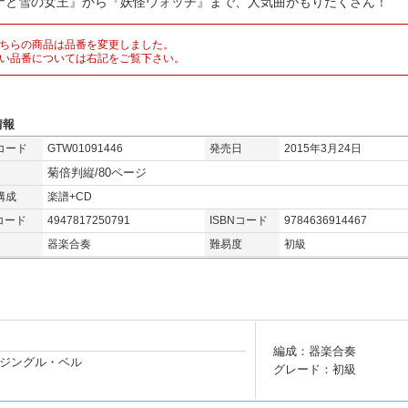
ナと雪の女王』から『妖怪ウォッチ』まで、人気曲がもりだくさん！
ちらの商品は品番を変更しました。
い品番については右記をご覧下さい。
情報
コード
GTW01091446
発売日
2015年3月24日
菊倍判縦/80ページ
構成
楽譜+CD
コード
4947817250791
ISBNコード
9784636914467
器楽合奏
難易度
初級
編成：器楽合奏
ジングル・ベル
グレード：初級