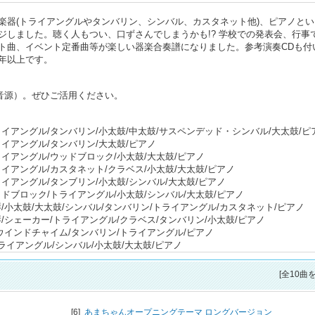
楽器(トライアングルやタンバリン、シンバル、カスタネット他)、ピアノとい
ジしました。聴く人もつい、口ずさんでしまうかも!? 学校での発表会、行事
ト曲、イベント定番曲等が楽しい器楽合奏譜になりました。参考演奏CDも付
年以上です。
音源）。ぜひご活用ください。
トライアングル/タンバリン/小太鼓/中太鼓/サスペンデッド・シンバル/大太鼓/ピ
トライアングル/タンバリン/大太鼓/ピアノ
トライアングル/ウッドブロック/小太鼓/大太鼓/ピアノ
トライアングル/カスタネット/クラベス/小太鼓/大太鼓/ピアノ
トライアングル/タンブリン/小太鼓/シンバル/大太鼓/ピアノ
ウッドブロック/トライアングル/小太鼓/シンバル/大太鼓/ピアノ
木琴/小太鼓/大太鼓/シンバル/タンバリン/トライアングル/カスタネット/ピアノ
木琴/シェーカー/トライアングル/クラベス/タンバリン/小太鼓/ピアノ
鈴/ウインドチャイム/タンバリン/トライアングル/ピアノ
トライアングル/シンバル/小太鼓/大太鼓/ピアノ
[全10曲
[6]
あまちゃんオープニングテーマ ロングバージョン