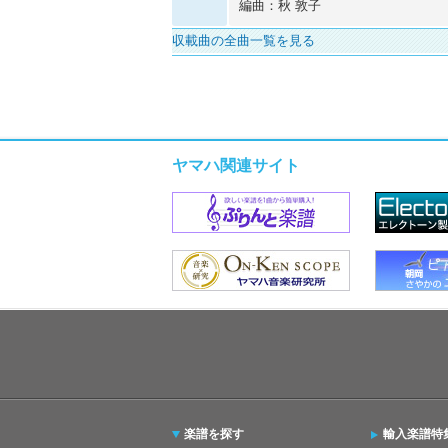
編曲：秋 敦子
収載曲の全曲一覧を見る
ヤマハ関連サイト
楽譜を探す
輸入楽譜特