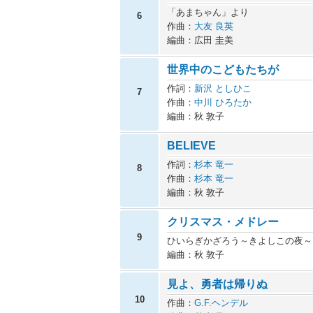
「あまちゃん」より
6
作曲：
大友 良英
編曲：広田 圭美
世界中のこどもたちが
作詞：
新沢 としひこ
7
作曲：
中川 ひろたか
編曲：秋 敦子
BELIEVE
作詞：
杉本 竜一
8
作曲：
杉本 竜一
編曲：秋 敦子
クリスマス・メドレー
9
ひいらぎかざろう～きよしこの夜～
編曲：秋 敦子
見よ、勇者は帰りぬ
10
作曲：
G.F.ヘンデル