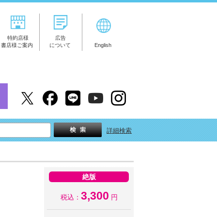
特約店様
広告
書店様ご案内
について
English
詳細検索
絶版
3,300
税込：
円