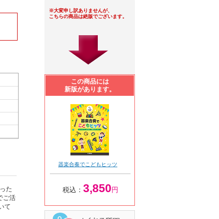
※大変申し訳ありませんが、
こちらの商品は絶版でございます。
この商品には
新版があります。
器楽合奏でこどもヒッツ
3,850
った
税込：
円
でご活
いて