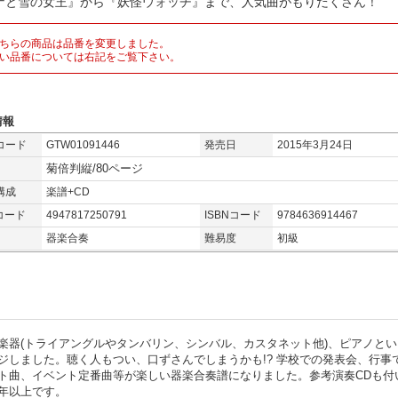
ナと雪の女王』から『妖怪ウォッチ』まで、人気曲がもりだくさん！
ちらの商品は品番を変更しました。
い品番については右記をご覧下さい。
情報
コード
GTW01091446
発売日
2015年3月24日
菊倍判縦/80ページ
構成
楽譜+CD
コード
4947817250791
ISBNコード
9784636914467
器楽合奏
難易度
初級
楽器(トライアングルやタンバリン、シンバル、カスタネット他)、ピアノとい
ジしました。聴く人もつい、口ずさんでしまうかも!? 学校での発表会、行事
ト曲、イベント定番曲等が楽しい器楽合奏譜になりました。参考演奏CDも付
年以上です。