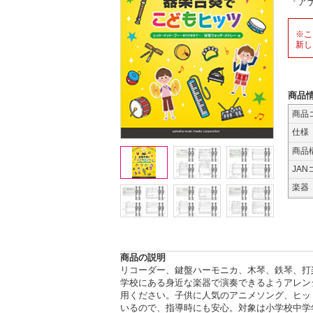
『ア
※こ
新し
商品
商品
仕様
商品
JAN
楽器
商品の説明
リコーダー、鍵盤ハーモニカ、木琴、鉄琴、打
学校にある身近な楽器で演奏できるようアレン
用ください。子供に人気のアニメソング、ヒッ
いるので、指導時にも安心。対象は小学校中学