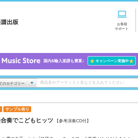
お客様
サポート
★
★
国内&輸入楽譜も豊富♪
キャンペーン実施中
てのカテゴリー
付
サンプル有り
楽合奏でこどもヒッツ
【参考演奏CD付】