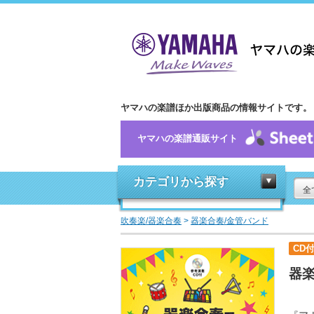
ヤマハの楽譜ほか出版商品の情報サイトです。
ヤマハの楽譜通販サイト
カテゴリから探す
全
吹奏楽/器楽合奏
>
器楽合奏/金管バンド
CD
器