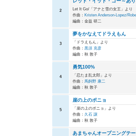
レット・イット・ゴー～あり
Let It Go/「アナと雪の女王」より
2
作曲：
Kristen Anderson-Lopez/Robe
編曲：金益 研二
夢をかなえてドラえもん
「ドラえもん」より
3
作曲：
黒須 克彦
編曲：秋 敦子
勇気100%
「忍たま乱太郎」より
4
作曲：
馬飼野 康二
編曲：秋 敦子
崖の上のポニョ
「崖の上のポニョ」より
5
作曲：
久石 譲
編曲：秋 敦子
あまちゃんオープニングテー