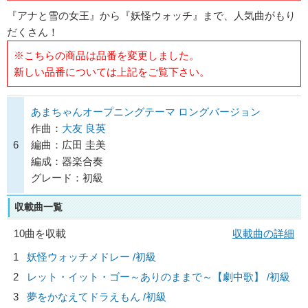
『アナと雪の女王』から『妖怪ウォッチ』まで、人気曲がもり
だくさん！
※こちらの商品は品番を変更しました。
新しい品番については上記をご覧下さい。
あまちゃんオープニングテーマ ロングバージョン
作曲：
大友 良英
6
編曲：広田 圭美
編成：器楽合奏
グレード：初級
収載曲一覧
10曲を収載
収載曲の詳細
1
妖怪ウォッチメドレー /初級
2
レット・イット・ゴー～ありのままで～【劇中歌】 /初級
3
夢をかなえてドラえもん /初級