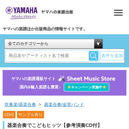
ヤマハの楽譜ほか出版商品の情報サイトです。
条件を追加
ヤマハの楽譜通販サイト
国内&輸入楽譜も豊富♪
★
★
キャンペーン実施中
吹奏楽/器楽合奏
>
器楽合奏/金管バンド
CD付
サンプル有り
器楽合奏でこどもヒッツ【参考演奏CD付】