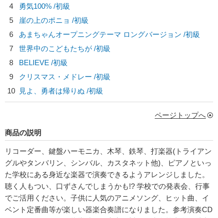
4
勇気100% /初級
5
崖の上のポニョ /初級
6
あまちゃんオープニングテーマ ロングバージョン /初級
7
世界中のこどもたちが /初級
8
BELIEVE /初級
9
クリスマス・メドレー /初級
10
見よ、勇者は帰りぬ /初級
ページトップへ
商品の説明
リコーダー、鍵盤ハーモニカ、木琴、鉄琴、打楽器(トライアン
グルやタンバリン、シンバル、カスタネット他)、ピアノといっ
た学校にある身近な楽器で演奏できるようアレンジしました。
聴く人もつい、口ずさんでしまうかも!? 学校での発表会、行事
でご活用ください。子供に人気のアニメソング、ヒット曲、イ
ベント定番曲等が楽しい器楽合奏譜になりました。参考演奏CD