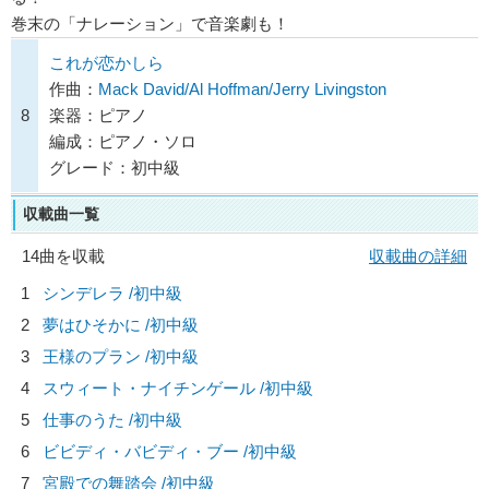
巻末の「ナレーション」で音楽劇も！
これが恋かしら
作曲：
Mack David/Al Hoffman/Jerry Livingston
8
楽器：ピアノ
編成：ピアノ・ソロ
グレード：初中級
収載曲一覧
14曲を収載
収載曲の詳細
1
シンデレラ /初中級
2
夢はひそかに /初中級
3
王様のプラン /初中級
4
スウィート・ナイチンゲール /初中級
5
仕事のうた /初中級
6
ビビディ・バビディ・ブー /初中級
7
宮殿での舞踏会 /初中級