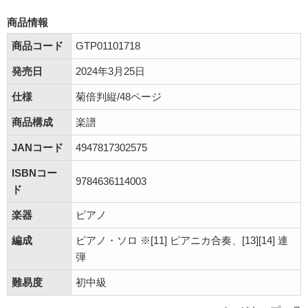
商品情報
商品コード
GTP01101718
発売日
2024年3月25日
仕様
菊倍判縦/48ページ
商品構成
楽譜
JANコード
4947817302575
ISBNコー
9784636114003
ド
楽器
ピアノ
編成
ピアノ・ソロ ※[11] ピアニカ合奏、[13][14] 連
弾
難易度
初中級