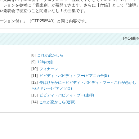
ーションを参考に「音楽劇」が展開できます。さらに【付録】として「連弾
や発表会で役立つこと間違いなし！の曲集です。
ョン付）」（GTP258540）と同じ内容です。
[全14曲
[8]
これが恋かしら
[9]
12時の鐘
[10]
フィナーレ
[11]
ビビディ・バビディ・ブー(ピアニカ合奏)
[12]
夢はひそかに～ビビディ・バビディ・ブー～これが恋かし
ら/メドレー(ピアノソロ)
[13]
ビビディ・バビディ・ブー(連弾)
[14]
これが恋かしら(連弾)