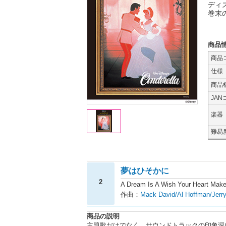
ディ
巻末
商品
商品
仕様
商品
JAN
楽器
難易
夢はひそかに
2
A Dream Is A Wish Your Heart Mak
作曲：
Mack David/Al Hoffman/Jerry
商品の説明
主題歌だけでなく、サウンドトラックの印象深