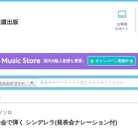
お客様
サポート
★
★
国内&輸入楽譜も豊富♪
キャンペーン実施中
てのカテゴリー
ー
ノソロ
会で弾く シンデレラ(発表会ナレーション付)