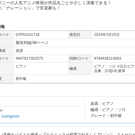
ズニーの人気アニメ映画が作品丸ごとやさしく演奏できる！
の「ナレーション」で音楽劇も！
情報
コード
GTP01101718
発売日
2024年3月25日
菊倍判縦/48ページ
構成
楽譜
コード
4947817302575
ISBNコード
9784636114003
ピアノ
ピアノ・ソロ ※[11] ピ
編成
合奏、[13][14] 連弾
度
初中級
楽器：ピアノ
編成：ピアノ・ソロ
es
グレード：初中級
 Livingston
い楽曲をバイエル後半～ブルクミュラー程度でやさしくアレンジ。ストーリ