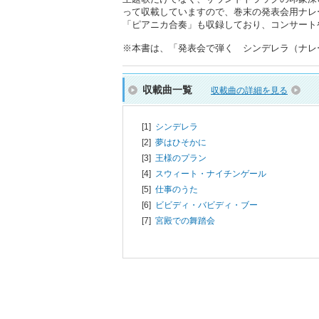
って収載していますので、巻末の発表会用ナレ
「ピアニカ合奏」も収録しており、コンサート
※本書は、「発表会で弾く シンデレラ（ナレーシ
収載曲一覧
収載曲の詳細を見る
[1]
シンデレラ
[2]
夢はひそかに
[3]
王様のプラン
[4]
スウィート・ナイチンゲール
[5]
仕事のうた
[6]
ビビディ・バビディ・ブー
[7]
宮殿での舞踏会