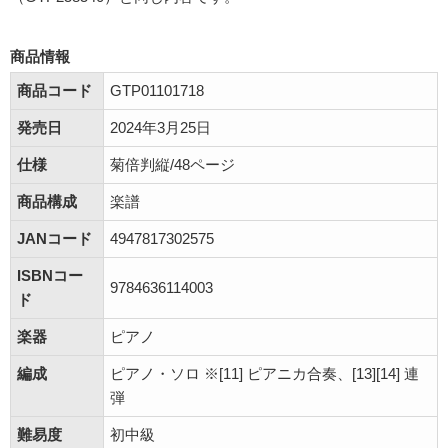
商品情報
商品コード
GTP01101718
発売日
2024年3月25日
仕様
菊倍判縦/48ページ
商品構成
楽譜
JANコード
4947817302575
ISBNコー
9784636114003
ド
楽器
ピアノ
編成
ピアノ・ソロ ※[11] ピアニカ合奏、[13][14] 連
弾
難易度
初中級