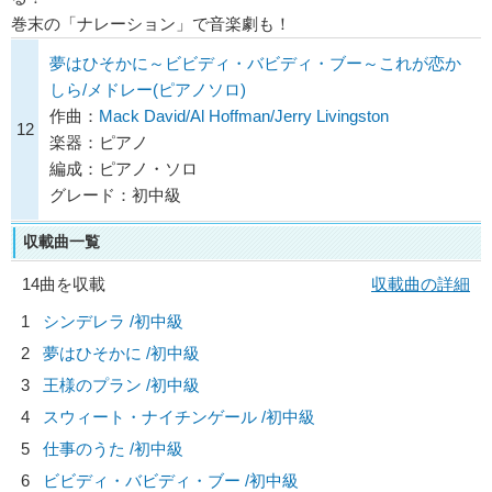
巻末の「ナレーション」で音楽劇も！
夢はひそかに～ビビディ・バビディ・ブー～これが恋か
しら/メドレー(ピアノソロ)
作曲：
Mack David/Al Hoffman/Jerry Livingston
12
楽器：ピアノ
編成：ピアノ・ソロ
グレード：初中級
収載曲一覧
14曲を収載
収載曲の詳細
1
シンデレラ /初中級
2
夢はひそかに /初中級
3
王様のプラン /初中級
4
スウィート・ナイチンゲール /初中級
5
仕事のうた /初中級
6
ビビディ・バビディ・ブー /初中級