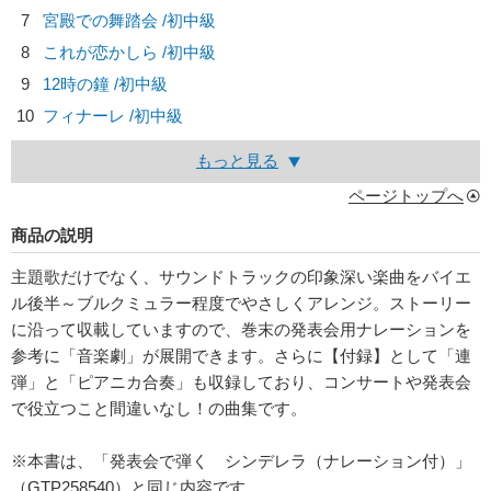
7
宮殿での舞踏会 /初中級
8
これが恋かしら /初中級
9
12時の鐘 /初中級
10
フィナーレ /初中級
もっと見る
ページトップへ
商品の説明
主題歌だけでなく、サウンドトラックの印象深い楽曲をバイエ
ル後半～ブルクミュラー程度でやさしくアレンジ。ストーリー
に沿って収載していますので、巻末の発表会用ナレーションを
参考に「音楽劇」が展開できます。さらに【付録】として「連
弾」と「ピアニカ合奏」も収録しており、コンサートや発表会
で役立つこと間違いなし！の曲集です。
※本書は、「発表会で弾く シンデレラ（ナレーション付）」
（GTP258540）と同じ内容です。