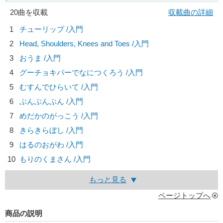
20曲を収載
収載曲の詳細
1
チューリップ /入門
2
Head, Shoulders, Knees and Toes /入門
3
おうま /入門
4
グーチョキパーでなにつくろう /入門
5
むすんでひらいて /入門
6
ぶんぶんぶん /入門
7
めだかのがっこう /入門
8
きらきらぼし /入門
9
はるのおがわ /入門
10
もりのくまさん /入門
もっと見る
ページトップへ
商品の説明