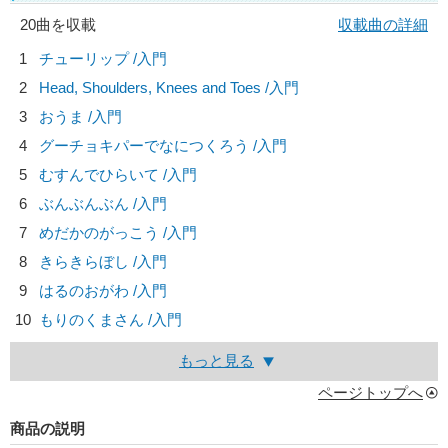
20曲を収載
収載曲の詳細
1
チューリップ /入門
2
Head, Shoulders, Knees and Toes /入門
3
おうま /入門
4
グーチョキパーでなにつくろう /入門
5
むすんでひらいて /入門
6
ぶんぶんぶん /入門
7
めだかのがっこう /入門
8
きらきらぼし /入門
9
はるのおがわ /入門
10
もりのくまさん /入門
もっと見る
ページトップへ
商品の説明