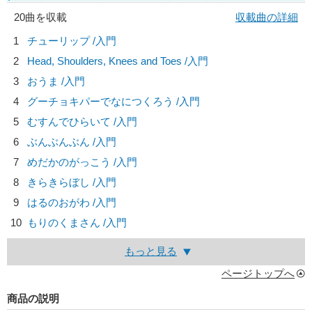
20曲を収載
収載曲の詳細
1
チューリップ /入門
2
Head, Shoulders, Knees and Toes /入門
3
おうま /入門
4
グーチョキパーでなにつくろう /入門
5
むすんでひらいて /入門
6
ぶんぶんぶん /入門
7
めだかのがっこう /入門
8
きらきらぼし /入門
9
はるのおがわ /入門
10
もりのくまさん /入門
もっと見る
ページトップへ
商品の説明