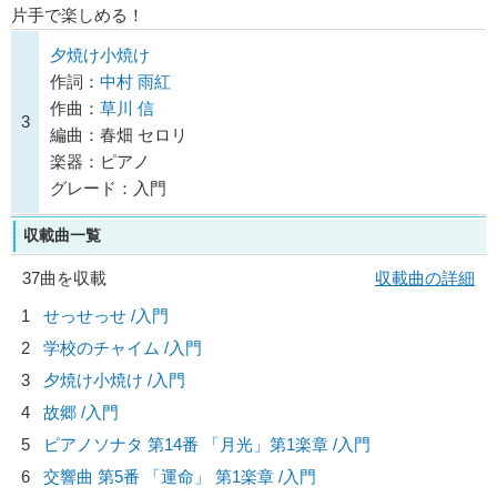
片手で楽しめる！
夕焼け小焼け
作詞：
中村 雨紅
作曲：
草川 信
3
編曲：春畑 セロリ
楽器：ピアノ
グレード：入門
収載曲一覧
37曲を収載
収載曲の詳細
1
せっせっせ /入門
2
学校のチャイム /入門
3
夕焼け小焼け /入門
4
故郷 /入門
5
ピアノソナタ 第14番 「月光」第1楽章 /入門
6
交響曲 第5番 「運命」 第1楽章 /入門