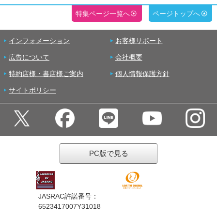
特集ページ一覧へ
ページトップへ
インフォメーション
お客様サポート
広告について
会社概要
特約店様・書店様ご案内
個人情報保護方針
サイトポリシー
PC版で見る
JASRAC許諾番号：
6523417007Y31018