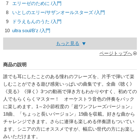
7
エリーゼのために /入門
8
いとしのエリー/
サザンオールスターズ
/入門
9
ドラえもんのうた /入門
10
ultra soul/
B'z
/入門
もっと見る
ページトップへ
商品の説明
誰でも耳にしたことのある憧れのフレーズを、片手で弾いて楽
しむことができる遊び感覚いっぱいの曲集です。全曲《聴く》
《見る》《弾く》3つの動画で弾き方もわかりやすく、初めての
人でもらくらくマスター！ オーケストラ音色の伴奏をバック
に楽しめます。1～2小節程度の「超ワンフレーズバージョン」
18曲、「ちょっと長いバージョン」19曲を収載。好きな曲から
チャレンジできます。さらに連弾も楽しめる伴奏譜もついてい
ます。シニアの方にオススメですが、幅広い世代の方にお楽し
みいただけます。