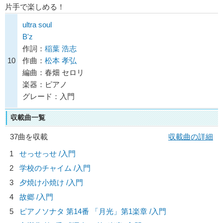
片手で楽しめる！
ultra soul
B'z
作詞：
稲葉 浩志
10
作曲：
松本 孝弘
編曲：春畑 セロリ
楽器：ピアノ
グレード：入門
収載曲一覧
37曲を収載
収載曲の詳細
1
せっせっせ /入門
2
学校のチャイム /入門
3
夕焼け小焼け /入門
4
故郷 /入門
5
ピアノソナタ 第14番 「月光」第1楽章 /入門