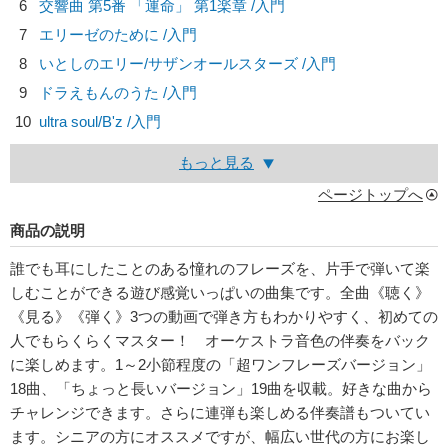
6
交響曲 第5番 「運命」 第1楽章 /入門
7
エリーゼのために /入門
8
いとしのエリー/
サザンオールスターズ
/入門
9
ドラえもんのうた /入門
10
ultra soul/
B'z
/入門
もっと見る
ページトップへ
商品の説明
誰でも耳にしたことのある憧れのフレーズを、片手で弾いて楽
しむことができる遊び感覚いっぱいの曲集です。全曲《聴く》
《見る》《弾く》3つの動画で弾き方もわかりやすく、初めての
人でもらくらくマスター！ オーケストラ音色の伴奏をバック
に楽しめます。1～2小節程度の「超ワンフレーズバージョン」
18曲、「ちょっと長いバージョン」19曲を収載。好きな曲から
チャレンジできます。さらに連弾も楽しめる伴奏譜もついてい
ます。シニアの方にオススメですが、幅広い世代の方にお楽し