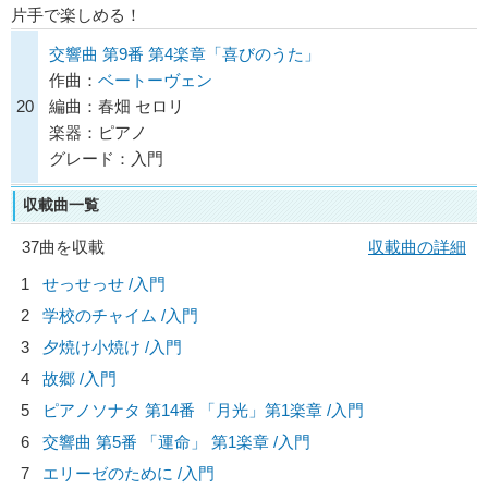
片手で楽しめる！
交響曲 第9番 第4楽章「喜びのうた」
作曲：
ベートーヴェン
20
編曲：春畑 セロリ
楽器：ピアノ
グレード：入門
収載曲一覧
37曲を収載
収載曲の詳細
1
せっせっせ /入門
2
学校のチャイム /入門
3
夕焼け小焼け /入門
4
故郷 /入門
5
ピアノソナタ 第14番 「月光」第1楽章 /入門
6
交響曲 第5番 「運命」 第1楽章 /入門
7
エリーゼのために /入門