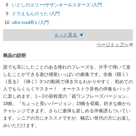
8
いとしのエリー/
サザンオールスターズ
/入門
9
ドラえもんのうた /入門
10
ultra soul/
B'z
/入門
もっと見る
ページトップへ
商品の説明
誰でも耳にしたことのある憧れのフレーズを、片手で弾いて楽
しむことができる遊び感覚いっぱいの曲集です。全曲《聴く》
《見る》《弾く》3つの動画で弾き方もわかりやすく、初めての
人でもらくらくマスター！ オーケストラ音色の伴奏をバック
に楽しめます。1～2小節程度の「超ワンフレーズバージョン」
18曲、「ちょっと長いバージョン」19曲を収載。好きな曲から
チャレンジできます。さらに連弾も楽しめる伴奏譜もついてい
ます。シニアの方にオススメですが、幅広い世代の方にお楽し
みいただけます。