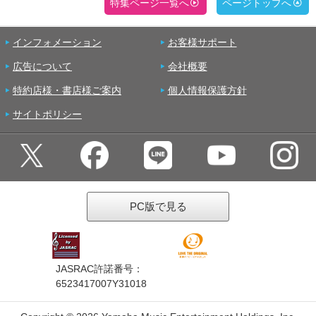
特集ページ一覧へ
ページトップへ
インフォメーション
お客様サポート
広告について
会社概要
特約店様・書店様ご案内
個人情報保護方針
サイトポリシー
PC版で見る
JASRAC許諾番号：
6523417007Y31018