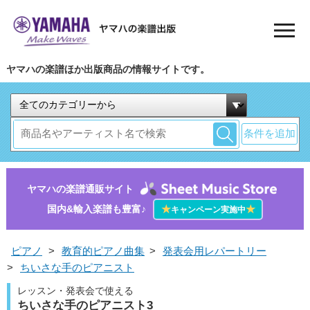
ヤマハの楽譜ほか出版商品の情報サイトです。
条件を追加
ヤマハの楽譜通販サイト
国内&輸入楽譜も豊富♪
★
★
キャンペーン実施中
ピアノ
>
教育的ピアノ曲集
>
発表会用レパートリー
>
ちいさな手のピアニスト
レッスン・発表会で使える
ちいさな手のピアニスト3