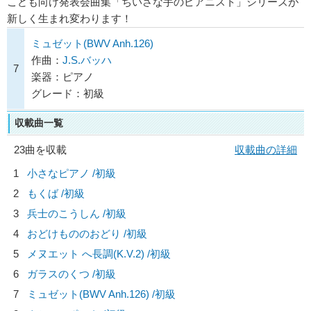
こども向け発表会曲集「ちいさな手のピアニスト」シリーズが
新しく生まれ変わります！
ミュゼット(BWV Anh.126)
作曲：
J.S.バッハ
7
楽器：ピアノ
グレード：初級
収載曲一覧
23曲を収載
収載曲の詳細
1
小さなピアノ /初級
2
もくば /初級
3
兵士のこうしん /初級
4
おどけもののおどり /初級
5
メヌエット へ長調(K.V.2) /初級
6
ガラスのくつ /初級
7
ミュゼット(BWV Anh.126) /初級