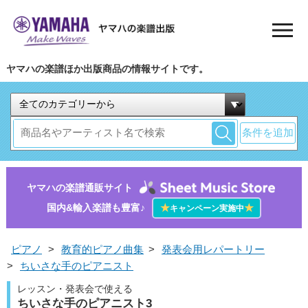
ヤマハの楽譜ほか出版商品の情報サイトです。
条件を追加
ヤマハの楽譜通販サイト
国内&輸入楽譜も豊富♪
★
★
キャンペーン実施中
ピアノ
>
教育的ピアノ曲集
>
発表会用レパートリー
>
ちいさな手のピアニスト
レッスン・発表会で使える
ちいさな手のピアニスト3