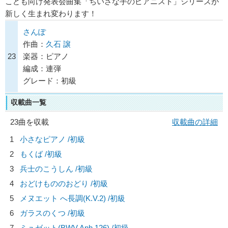
こども向け発表会曲集「ちいさな手のピアニスト」シリーズが
新しく生まれ変わります！
さんぽ
作曲：
久石 譲
23
楽器：ピアノ
編成：連弾
グレード：初級
収載曲一覧
23曲を収載
収載曲の詳細
1
小さなピアノ /初級
2
もくば /初級
3
兵士のこうしん /初級
4
おどけもののおどり /初級
5
メヌエット へ長調(K.V.2) /初級
6
ガラスのくつ /初級
7
ミュゼット(BWV Anh.126) /初級