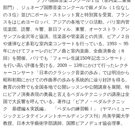
プラハ国際音楽コンクール１位（室内楽二重奏
部門）、ジュネーブ国際音楽コンクールで銀メダル（１位なし
の３位）並びにポール・ストレット賞と特別賞を受賞。フラン
スをはじめヨーロッパ、アジアの各地でソロ活動。パリ室内管
弦楽団、読響、Ｎ響、新日フィル、東響、オーケストラ・アン
サンブル金沢等と協演。弦楽器や管楽器との共演、ピアノ２台
や連弾など多彩な室内楽コンサートを行っている。1993 ～ 95
年にかけてフォーレのピアノ曲と室内楽曲、全曲演奏会（８
回）を開催。パリでも「フォーレ生誕150年記念コンサート」
を行い高い評価を受ける。2009 ～ 13年にかけて行ったレクチ
ャーコンサート「日本のクラシック音楽の歩み」では明治から
昭和初期にかけての作曲界の歩みを系統的に辿り好評を得る。
教育の分野でも全国各地で公開レッスンや公開講座を展開。特
にピアノ演奏表現の奥義と言えるペダルテクニックの講座は全
国で大反響を呼んでいる。著作は「ピアノ・ペダルテクニッ
ク 基礎編＆実践編」 「ペダルの練習帳Ⅰ」（ヤマハミュー
ジックエンタテインメントホールディングス刊）尚美学園大学
教授。日本大学藝術学部講師。国際ピアノデュオ協会理事。