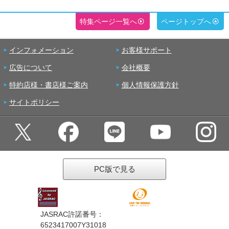
特集ページ一覧へ
ページトップへ
インフォメーション
お客様サポート
広告について
会社概要
特約店様・書店様ご案内
個人情報保護方針
サイトポリシー
PC版で見る
JASRAC許諾番号：
6523417007Y31018