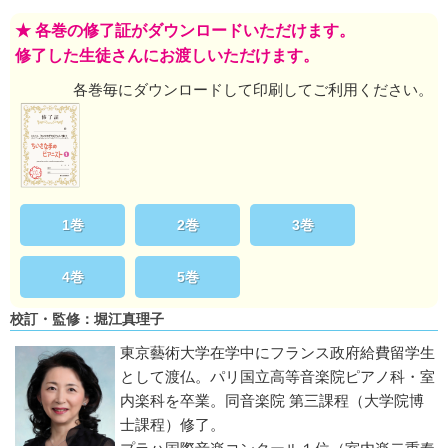
★ 各巻の修了証がダウンロードいただけます。
修了した生徒さんにお渡しいただけます。
各巻毎にダウンロードして印刷してご利用ください。
1巻
2巻
3巻
4巻
5巻
校訂・監修：堀江真理子
東京藝術大学在学中にフランス政府給費留学生
として渡仏。パリ国立高等音楽院ピアノ科・室
内楽科を卒業。同音楽院 第三課程（大学院博
士課程）修了。