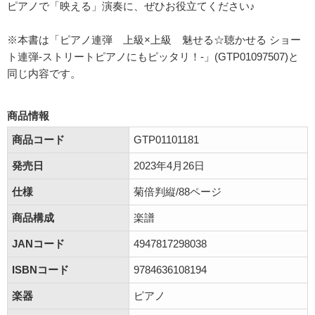
ピアノで「映える」演奏に、ぜひお役立てください♪
※本書は「ピアノ連弾 上級×上級 魅せる☆聴かせる ショー
ト連弾-ストリートピアノにもピッタリ！-」(GTP01097507)と
同じ内容です。
商品情報
商品コード
GTP01101181
発売日
2023年4月26日
仕様
菊倍判縦/88ページ
商品構成
楽譜
JANコード
4947817298038
ISBNコード
9784636108194
楽器
ピアノ