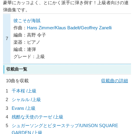
豪華にカッコよく、とにかく派手に弾き倒す！上級者向けの連
弾曲集です。
彼こそが海賊
作曲：
Hans Zimmer/Klaus Badelt/Geoffrey Zanelli
編曲：高野 令子
7
楽器：ピアノ
編成：連弾
グレード：上級
収載曲一覧
10曲を収載
収載曲の詳細
1
千本桜 /上級
2
シャルル /上級
3
Evans /上級
4
残酷な天使のテーゼ /上級
5
シュガーソングとビターステップ/
UNISON SQUARE
GARDEN
/上級