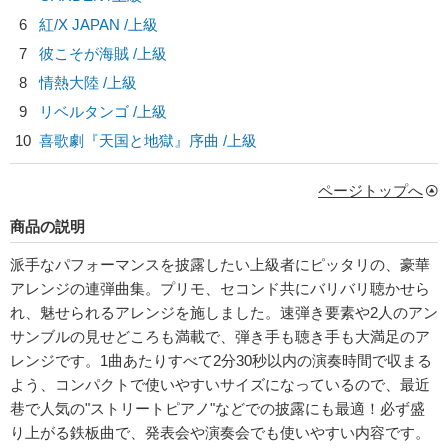
6
紅/
X JAPAN
/上級
7
彼こそが海賊 /上級
8
情熱大陸 /上級
9
リベルタンゴ /上級
10
喜歌劇『天国と地獄』序曲 /上級
ページトップへ
商品の説明
派手なパフォーマンスを披露したい上級者にピッタリの、豪華
アレンジの連弾曲集。プリモ、セコンド共にバリバリ聴かせら
れ、魅せられるアレンジを施しました。速弾き要素や2人のアン
サンブルの見せどころも満載で、弾き手も聴き手も大満足のア
レンジです。1曲あたりすべて2分30秒以内の演奏時間で収まる
よう、コンパクトで使いやすいサイズになっているので、最近
巷で人気の"ストリートピアノ"などでの披露にも最適！必ず盛
り上がる鉄板曲で、発表会や演奏会でも使いやすい内容です。