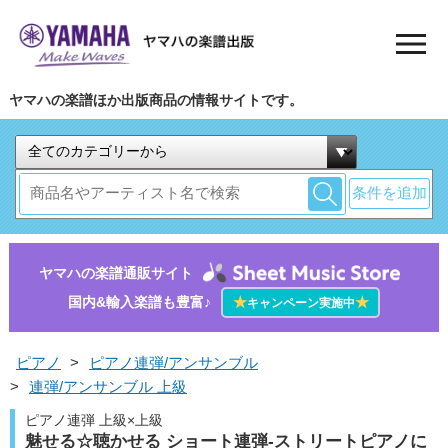
ヤマハの楽譜ほか出版商品の情報サイトです。
条件を追加
ヤマハの楽譜通販サイト
国内&輸入楽譜も豊富♪
★
★
キャンペーン実施中
ピアノ
>
ピアノ連弾/アンサンブル
>
連弾/アンサンブル 上級
ピアノ連弾 上級×上級
魅せる☆聴かせる ショート連弾-ストリートピアノに