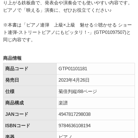
り上がる鉄板曲で、発表会や演奏会でも使いやすい内容です。
ピアノで「映える」演奏に、ぜひお役立てください♪
※本書は「ピアノ連弾 上級×上級 魅せる☆聴かせる ショー
ト連弾-ストリートピアノにもピッタリ！-」(GTP01097507)と
同じ内容です。
商品情報
商品コード
GTP01101181
発売日
2023年4月26日
仕様
菊倍判縦/88ページ
商品構成
楽譜
JANコード
4947817298038
ISBNコード
9784636108194
楽器
ピアノ