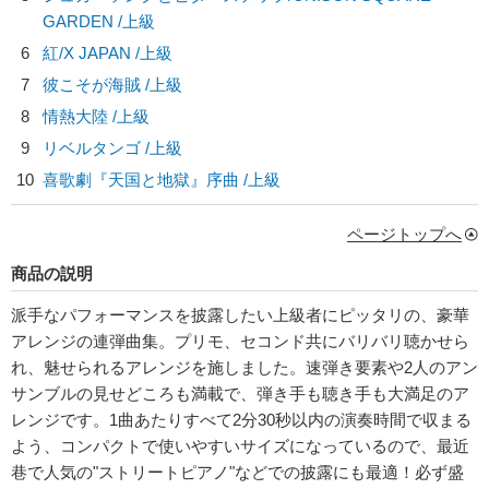
GARDEN
/上級
6
紅/
X JAPAN
/上級
7
彼こそが海賊 /上級
8
情熱大陸 /上級
9
リベルタンゴ /上級
10
喜歌劇『天国と地獄』序曲 /上級
ページトップへ
商品の説明
派手なパフォーマンスを披露したい上級者にピッタリの、豪華
アレンジの連弾曲集。プリモ、セコンド共にバリバリ聴かせら
れ、魅せられるアレンジを施しました。速弾き要素や2人のアン
サンブルの見せどころも満載で、弾き手も聴き手も大満足のア
レンジです。1曲あたりすべて2分30秒以内の演奏時間で収まる
よう、コンパクトで使いやすいサイズになっているので、最近
巷で人気の"ストリートピアノ"などでの披露にも最適！必ず盛