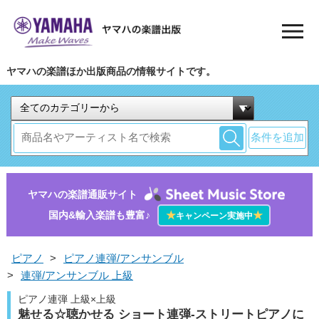
ヤマハの楽譜ほか出版商品の情報サイトです。
条件を追加
ヤマハの楽譜通販サイト
国内&輸入楽譜も豊富♪
★
★
キャンペーン実施中
ピアノ
>
ピアノ連弾/アンサンブル
>
連弾/アンサンブル 上級
ピアノ連弾 上級×上級
魅せる☆聴かせる ショート連弾-ストリートピアノに