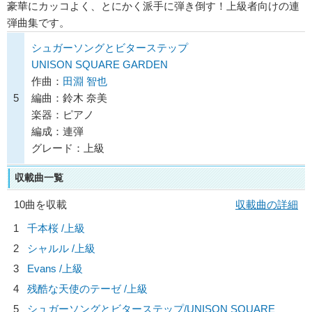
豪華にカッコよく、とにかく派手に弾き倒す！上級者向けの連
弾曲集です。
シュガーソングとビターステップ
UNISON SQUARE GARDEN
作曲：
田淵 智也
5
編曲：鈴木 奈美
楽器：ピアノ
編成：連弾
グレード：上級
収載曲一覧
10曲を収載
収載曲の詳細
1
千本桜 /上級
2
シャルル /上級
3
Evans /上級
4
残酷な天使のテーゼ /上級
5
シュガーソングとビターステップ/
UNISON SQUARE