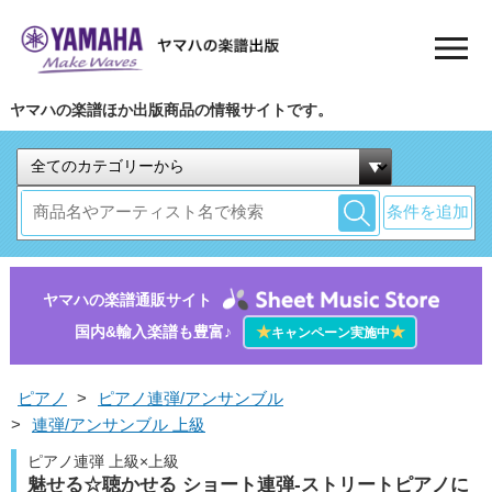
ヤマハの楽譜ほか出版商品の情報サイトです。
条件を追加
ヤマハの楽譜通販サイト
国内&輸入楽譜も豊富♪
★
★
キャンペーン実施中
ピアノ
>
ピアノ連弾/アンサンブル
>
連弾/アンサンブル 上級
ピアノ連弾 上級×上級
魅せる☆聴かせる ショート連弾-ストリートピアノに