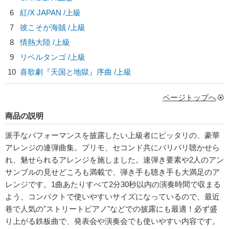
6
紅/
X JAPAN
/上級
7
彼こそが海賊 /上級
8
情熱大陸 /上級
9
リベルタンゴ /上級
10
喜歌劇『天国と地獄』序曲 /上級
ページトップへ
商品の説明
派手なパフォーマンスを披露したい上級者にピッタリの、豪華
アレンジの連弾曲集。プリモ、セコンド共にバリバリ聴かせら
れ、魅せられるアレンジを施しました。速弾き要素や2人のアン
サンブルの見せどころも満載で、弾き手も聴き手も大満足のア
レンジです。1曲あたりすべて2分30秒以内の演奏時間で収まる
よう、コンパクトで使いやすいサイズになっているので、最近
巷で人気の"ストリートピアノ"などでの披露にも最適！必ず盛
り上がる鉄板曲で、発表会や演奏会でも使いやすい内容です。