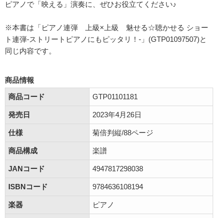
ピアノで「映える」演奏に、ぜひお役立てください♪
※本書は「ピアノ連弾 上級×上級 魅せる☆聴かせる ショー
ト連弾-ストリートピアノにもピッタリ！-」(GTP01097507)と
同じ内容です。
商品情報
商品コード
GTP01101181
発売日
2023年4月26日
仕様
菊倍判縦/88ページ
商品構成
楽譜
JANコード
4947817298038
ISBNコード
9784636108194
楽器
ピアノ