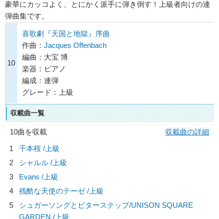
豪華にカッコよく、とにかく派手に弾き倒す！上級者向けの連
弾曲集です。
喜歌劇『天国と地獄』序曲
作曲：
Jacques Offenbach
編曲：大宝 博
10
楽器：ピアノ
編成：連弾
グレード：上級
収載曲一覧
10曲を収載
収載曲の詳細
1
千本桜 /上級
2
シャルル /上級
3
Evans /上級
4
残酷な天使のテーゼ /上級
5
シュガーソングとビターステップ/
UNISON SQUARE
GARDEN
/上級