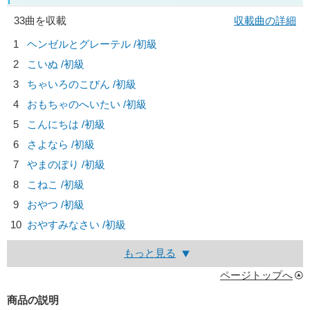
33曲を収載
収載曲の詳細
1
ヘンゼルとグレーテル /初級
2
こいぬ /初級
3
ちゃいろのこびん /初級
4
おもちゃのへいたい /初級
5
こんにちは /初級
6
さよなら /初級
7
やまのぼり /初級
8
こねこ /初級
9
おやつ /初級
10
おやすみなさい /初級
もっと見る
ページトップへ
商品の説明