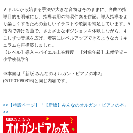
ミドルCから始まる手法や大きな音符はそのままに、各曲の指
導目的を明確にし、指導者用の簡易伴奏を併記。導入指導をよ
り楽しくするための新しいイラストや歌詞を補足しています。5
指内で弾ける曲で、さまざまなポジションを体験しながら、す
こしずつ音域を広げ、着実にレベルアップできるようなカリキ
ュラムを再構築しました。
【レベル】導入～バイエル上巻程度 【対象年齢】未就学児～
小学校低学年
※本書は「新版 みんなのオルガン・ピアノの本2」
(GTP01090816)と同じ内容です。
>>【特設ページ】「【新版】みんなのオルガン・ピアノの本」
<<