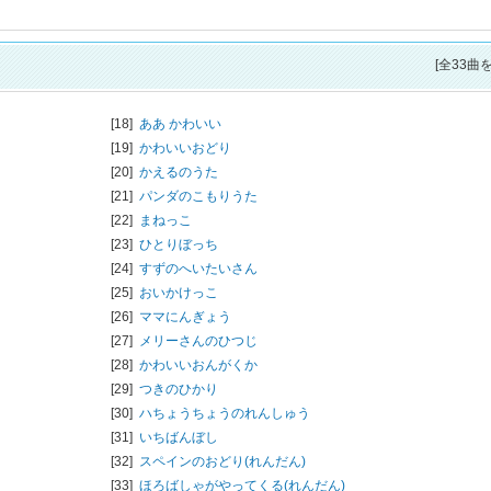
[全33曲
[18]
ああ かわいい
[19]
かわいいおどり
[20]
かえるのうた
[21]
パンダのこもりうた
[22]
まねっこ
[23]
ひとりぼっち
[24]
すずのへいたいさん
[25]
おいかけっこ
[26]
ママにんぎょう
[27]
メリーさんのひつじ
[28]
かわいいおんがくか
[29]
つきのひかり
[30]
ハちょうちょうのれんしゅう
[31]
いちばんぼし
[32]
スペインのおどり(れんだん)
[33]
ほろばしゃがやってくる(れんだん)