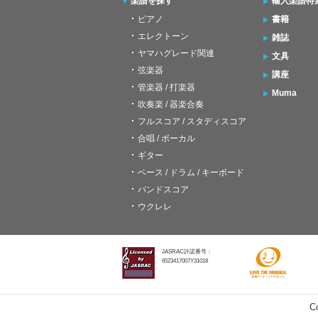
楽譜を探す
輸入楽譜特
ピアノ
書籍
エレクトーン
雑誌
ヤマハグレード関連
文具
弦楽器
講座
管楽器 / 打楽器
Muma
吹奏楽 / 器楽合奏
フルスコア / スタディスコア
合唱 / ボーカル
ギター
ベース / ドラム / キーボード
バンドスコア
ウクレレ
JASRAC許諾番号：
6523417007Y31018
C