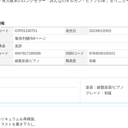
ノ導入教本のロングセラー「みんなのオルガン・ピアノの本」をリニュ
情報
コード
GTP01100751
発売日
2023年3月8日
菊倍判横/64ページ
構成
楽譜
コード
4947817295006
ISBNコード
9784636105421
鍵盤楽器/ピアノ
難易度
初級
楽器：鍵盤楽器/ピアノ
グレード：初級
、カリキュラムを再構築。
たイラストを書き下ろし。