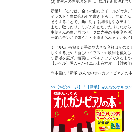
(3) 先生用の伴奏譜を併記。歌詞も追加されて
新版1・2巻では、全ての曲にタイトルが付き
イラストも曲に合わせて書き下ろし。生徒さん
そうすることで、曲に対する興味を引き出すこ
また、歌ったり、リズムをたたいたりしながら
生徒さんの曲と同じページに先生の伴奏譜を併
一定のテンポで弾くことを覚えられます。歌う
ミドルCから始まる手法や大きな音符はそのま
しくするための新しいイラストや歌詞を補足し
つ音域を広げ、着実にレベルアップできるよう
【レベル】導入～バイエル上巻程度 【対象年
※本書は「新版 みんなのオルガン・ピアノの本2」(
>>【特設ページ】「【新版】みんなのオルガン