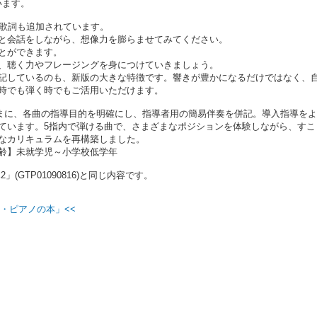
います。
、歌詞も追加されています。
と会話をしながら、想像力を膨らませてみてください。
とができます。
、聴く力やフレージングを身につけていきましょう。
記しているのも、新版の大きな特徴です。響きが豊かになるだけではなく、
時でも弾く時でもご活用いただけます。
まに、各曲の指導目的を明確にし、指導者用の簡易伴奏を併記。導入指導を
ています。5指内で弾ける曲で、さまざまなポジションを体験しながら、すこ
なカリキュラムを再構築しました。
齢】未就学児～小学校低学年
GTP01090816)と同じ内容です。
・ピアノの本」<<