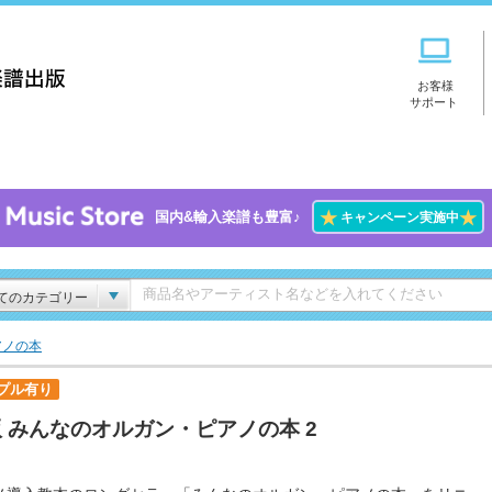
お客様
サポート
★
★
国内&輸入楽譜も豊富♪
キャンペーン実施中
てのカテゴリー
アノの本
プル有り
 みんなのオルガン・ピアノの本 2