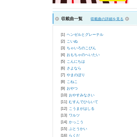
収載曲一覧
収載曲の詳細を見る
[1]
ヘンゼルとグレーテル
[2]
こいぬ
[3]
ちゃいろのこびん
[4]
おもちゃのへいたい
[5]
こんにちは
[6]
さよなら
[7]
やまのぼり
[8]
こねこ
[9]
おやつ
[10]
おやすみなさい
[11]
むすんでひらいて
[12]
こうまがはしる
[13]
ワルツ
[14]
かっこう
[15]
ぶとうかい
[16]
らくだ