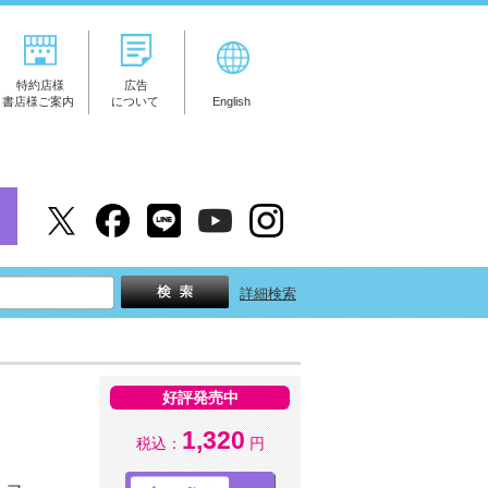
特約店様
広告
書店様ご案内
について
English
詳細検索
好評発売中
1,320
税込：
円