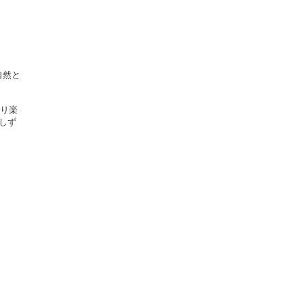
自然と
より楽
しず