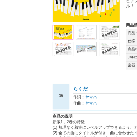
ピア
ル！
商品
商品
仕様
商品
JAN
楽器
らくだ
16
作詞：
ヤマハ
作曲：
ヤマハ
商品の説明
新版1，2巻の特徴
(1) 無理なく着実にレベルアップできるよう
(2) 全ての曲にタイトルが付き、曲に合わせ