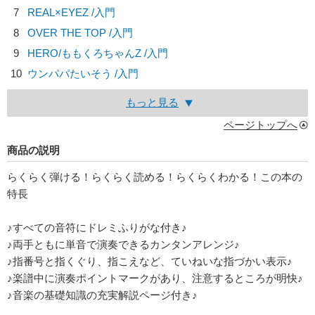
7
REAL×EYEZ /入門
8
OVER THE TOP /入門
9
HERO/
ももくろちゃんZ
/入門
10
ウンパパたいそう /入門
もっと見る
ページトップへ
商品の説明
らくらく弾ける！らくらく読める！らくらくわかる！この本の
特長
♪すべての音符にドレミふりがな付き♪
♪両手ともに単音で演奏できるカンタンアレンジ♪
♪指番号と指くぐり、指こえなど、ていねいな指づかい表示♪
♪楽譜中に演奏ポイントマークがあり、注意するところが明快♪
♪音楽の基礎知識の充実解説ページ付き♪