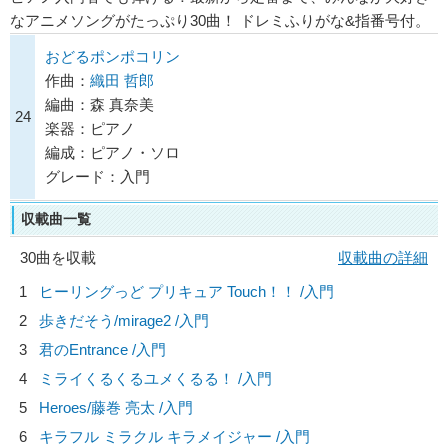
なアニメソングがたっぷり30曲！ ドレミふりがな&指番号付。
おどるポンポコリン
作曲：
織田 哲郎
編曲：森 真奈美
24
楽器：ピアノ
編成：ピアノ・ソロ
グレード：入門
収載曲一覧
30曲を収載
収載曲の詳細
1
ヒーリングっど プリキュア Touch！！ /入門
2
歩きだそう/
mirage2
/入門
3
君のEntrance /入門
4
ミライくるくるユメくるる！ /入門
5
Heroes/
藤巻 亮太
/入門
6
キラフル ミラクル キラメイジャー /入門