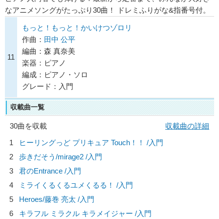
なアニメソングがたっぷり30曲！ ドレミふりがな&指番号付。
もっと！もっと！かいけつゾロリ
作曲：
田中 公平
編曲：森 真奈美
11
楽器：ピアノ
編成：ピアノ・ソロ
グレード：入門
収載曲一覧
30曲を収載
収載曲の詳細
1
ヒーリングっど プリキュア Touch！！ /入門
2
歩きだそう/
mirage2
/入門
3
君のEntrance /入門
4
ミライくるくるユメくるる！ /入門
5
Heroes/
藤巻 亮太
/入門
6
キラフル ミラクル キラメイジャー /入門