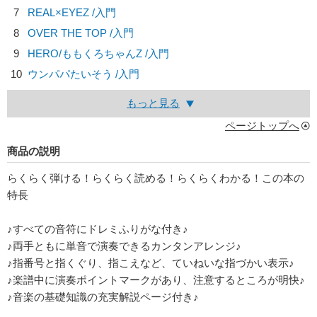
7
REAL×EYEZ /入門
8
OVER THE TOP /入門
9
HERO/
ももくろちゃんZ
/入門
10
ウンパパたいそう /入門
もっと見る
ページトップへ
商品の説明
らくらく弾ける！らくらく読める！らくらくわかる！この本の
特長
♪すべての音符にドレミふりがな付き♪
♪両手ともに単音で演奏できるカンタンアレンジ♪
♪指番号と指くぐり、指こえなど、ていねいな指づかい表示♪
♪楽譜中に演奏ポイントマークがあり、注意するところが明快♪
♪音楽の基礎知識の充実解説ページ付き♪