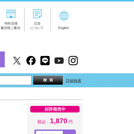
特約店様
広告
書店様ご案内
について
English
詳細検索
好評発売中
1,870
税込：
円