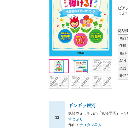
ピア
っぷ
商品
商品
仕様
商品
JAN
楽器
難易
ギンギラ銀河
妖怪ウォッチJam「妖怪学園Y ～
13
すとぷり
作曲：
ナユタン星人