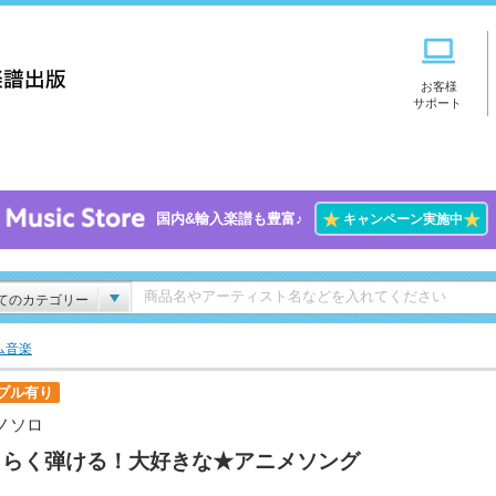
お客様
サポート
★
★
国内&輸入楽譜も豊富♪
キャンペーン実施中
てのカテゴリー
ム音楽
プル有り
ノソロ
くらく弾ける！大好きな★アニメソング