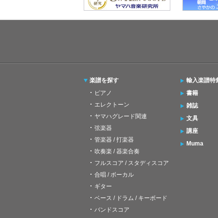
楽譜を探す
輸入楽譜特
ピアノ
書籍
エレクトーン
雑誌
ヤマハグレード関連
文具
弦楽器
講座
管楽器 / 打楽器
Muma
吹奏楽 / 器楽合奏
フルスコア / スタディスコア
合唱 / ボーカル
ギター
ベース / ドラム / キーボード
バンドスコア