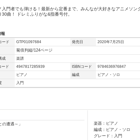
ノ入門者でも弾ける！最新から定番まで、みんなが大好きなアニメソン
り30曲！ ドレミふりがな&指番号付。
情報
コード
GTP01097684
発売日
2020年7月25日
菊倍判縦/124ページ
構成
楽譜
コード
4947817285939
ISBNコード
9784636976847
ピアノ
編成
ピアノ・ソロ
度
入門
楽器：ピアノ
Nとの遭遇～」
編成：ピアノ・ソロ
グレード：入門