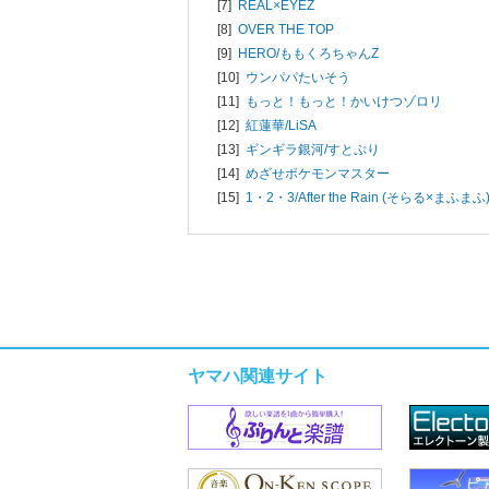
[7]
REAL×EYEZ
[8]
OVER THE TOP
[9]
HERO/
ももくろちゃんZ
[10]
ウンパパたいそう
[11]
もっと！もっと！かいけつゾロリ
[12]
紅蓮華/
LiSA
[13]
ギンギラ銀河/
すとぷり
[14]
めざせポケモンマスター
[15]
1・2・3/
After the Rain (そらる×まふまふ
ヤマハ関連サイト