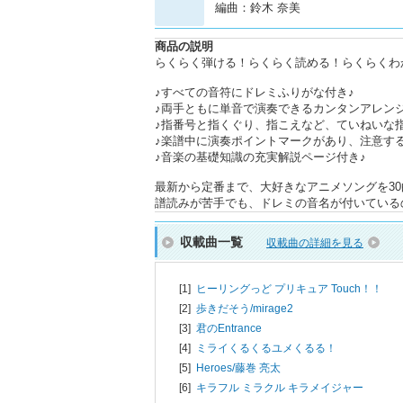
編曲：鈴木 奈美
商品の説明
らくらく弾ける！らくらく読める！らくらくわ
♪すべての音符にドレミふりがな付き♪
♪両手ともに単音で演奏できるカンタンアレンジ
♪指番号と指くぐり、指こえなど、ていねいな
♪楽譜中に演奏ポイントマークがあり、注意す
♪音楽の基礎知識の充実解説ページ付き♪
最新から定番まで、大好きなアニメソングを30
譜読みが苦手でも、ドレミの音名が付いている
収載曲一覧
収載曲の詳細を見る
[1]
ヒーリングっど プリキュア Touch！！
[2]
歩きだそう/
mirage2
[3]
君のEntrance
[4]
ミライくるくるユメくるる！
[5]
Heroes/
藤巻 亮太
[6]
キラフル ミラクル キラメイジャー