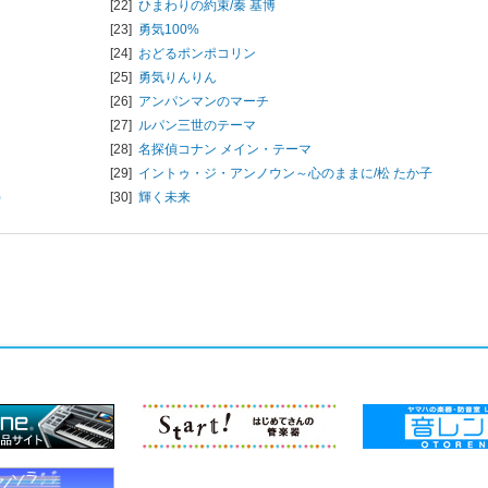
[22]
ひまわりの約束/
秦 基博
[23]
勇気100%
[24]
おどるポンポコリン
[25]
勇気りんりん
[26]
アンパンマンのマーチ
[27]
ルパン三世のテーマ
[28]
名探偵コナン メイン・テーマ
[29]
イントゥ・ジ・アンノウン～心のままに/
松 たか子
)
[30]
輝く未来