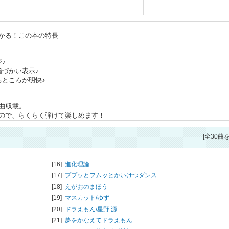
かる！この本の特長
♪
指づかい表示♪
るところが明快♪
曲収載。
ので、らくらく弾けて楽しめます！
[全30曲
[16]
進化理論
[17]
ププッとフムッとかいけつダンス
[18]
えがおのまほう
[19]
マスカット/
ゆず
[20]
ドラえもん/
星野 源
[21]
夢をかなえてドラえもん