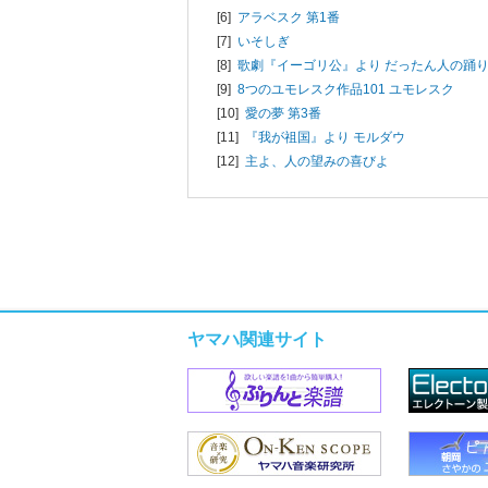
[6]
アラベスク 第1番
[7]
いそしぎ
[8]
歌劇『イーゴリ公』より だったん人の踊
[9]
8つのユモレスク作品101 ユモレスク
[10]
愛の夢 第3番
[11]
『我が祖国』より モルダウ
[12]
主よ、人の望みの喜びよ
ヤマハ関連サイト