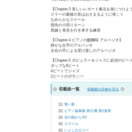
【Chapter.3 美しいレガート奏法を身につけよ
スラーの最後の音はおさまるように弾こう
なめらかなスケール
指先の小回りターン
黒鍵と発見を行き来する練習
【Chapter.4 ピアノの醍醐味 アルペジオ】
静かな左手のアルペジオ
左右の手による受け渡しのアルペジオ
【Chapter.5 ポピュラー＆ジャズに必須のビ
ポップな8ビート
4ビートでジャズ
2ビートのボサノバ
収載曲一覧
収載曲の詳細を見る
[1]
青い影
[2]
ピアノ協奏曲 第21番 第2楽章
[3]
北の国から'93
[4]
スマイル
[5]
いとしのエリー