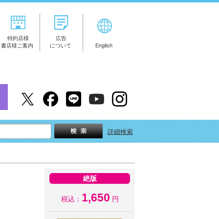
特約店様
広告
書店様ご案内
について
English
詳細検索
絶版
1,650
税込：
円