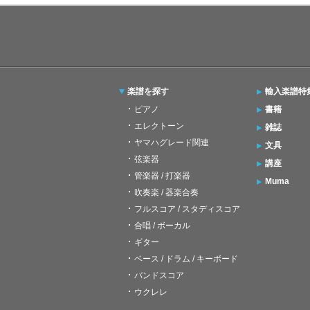
楽譜を探す
輸入楽譜特
ピアノ
書籍
エレクトーン
雑誌
ヤマハグレード関連
文具
弦楽器
講座
管楽器 / 打楽器
Muma
吹奏楽 / 器楽合奏
フルスコア / スタディスコア
合唱 / ボーカル
ギター
ベース / ドラム / キーボード
バンドスコア
ウクレレ