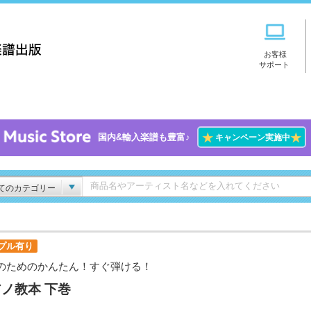
お客様
サポート
★
★
国内&輸入楽譜も豊富♪
キャンペーン実施中
てのカテゴリー
プル有り
のためのかんたん！すぐ弾ける！
ノ教本 下巻