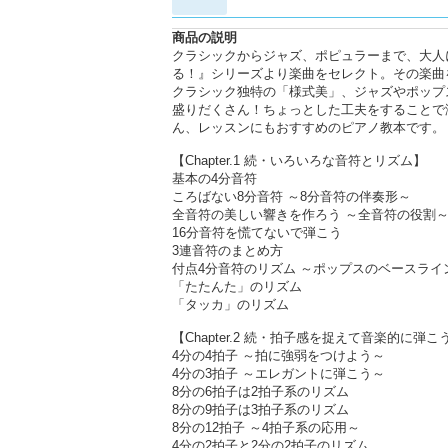
商品の説明
クラシックからジャズ、ポピュラーまで、大人
る！』シリーズより楽曲をセレクト。その楽曲
クラシック独特の「様式美」、ジャズやポップ
盛りだくさん！ちょっとした工夫をすることで
ん、レッスンにもおすすめのピアノ教本です。
【Chapter.1 続・いろいろな音符とリズム】
基本の4分音符
ころばない8分音符 ～8分音符の伴奏形～
全音符の美しい響きを作ろう ～全音符の役割
16分音符を慌てないで弾こう
3連音符のまとめ方
付点4分音符のリズム ～ポップスのベースライ
「たたんた」のリズム
「タッカ」のリズム
【Chapter.2 続・拍子感を捉えて音楽的に弾こ
4分の4拍子 ～拍に強弱をつけよう～
4分の3拍子 ～エレガントに弾こう～
8分の6拍子は2拍子系のリズム
8分の9拍子は3拍子系のリズム
8分の12拍子 ～4拍子系の応用～
4分の2拍子と2分の2拍子のリズム