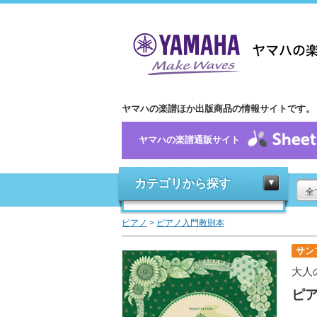
ヤマハの楽譜ほか出版商品の情報サイトです。
ヤマハの楽譜通販サイト
カテゴリから探す
全
ピアノ
>
ピアノ入門教則本
サン
大人
ピア