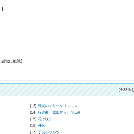
う】
ート感覚に挑戦】
[全23曲
[13]
戦場のメリークリスマス
[14]
行進曲『威風堂々』 第1番
[15]
花は咲く
[16]
舟歌
[17]
子犬のワルツ