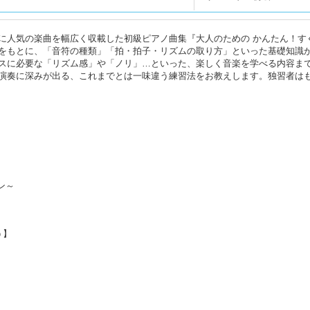
に人気の楽曲を幅広く収載した初級ピアノ曲集『大人のための かんたん！す
をもとに、「音符の種類」「拍・拍子・リズムの取り方」といった基礎知識
スに必要な「リズム感」や「ノリ」…といった、楽しく音楽を学べる内容ま
演奏に深みが出る、これまでとは一味違う練習法をお教えします。独習者は
～
ン～
う】