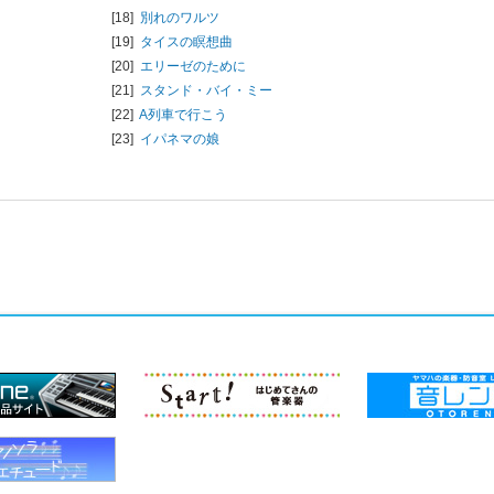
[18]
別れのワルツ
[19]
タイスの瞑想曲
り
[20]
エリーゼのために
[21]
スタンド・バイ・ミー
[22]
A列車で行こう
[23]
イパネマの娘