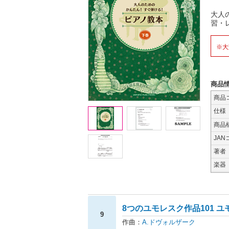
大人
習・
※大
商品
商品
仕様
商品
JAN
著者
楽器
8つのユモレスク作品101 ユ
9
作曲：
A.ドヴォルザーク