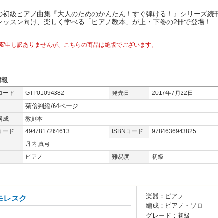
の初級ピアノ曲集『大人のためのかんたん！すぐ弾ける！』シリーズ続
レッスン向け、楽しく学べる「ピアノ教本」が上・下巻の2冊で登場！
変申し訳ありませんが、こちらの商品は絶版でございます。
情報
コード
GTP01094382
発売日
2017年7月22日
菊倍判縦/64ページ
構成
教則本
コード
4947817264613
ISBNコード
9784636943825
丹内 真弓
ピアノ
難易度
初級
楽器：ピアノ
モレスク
編成：ピアノ・ソロ
グレード：初級