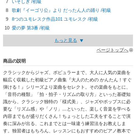
7
いそしぎ /初級
8
歌劇『イーゴリ公』より だったん人の踊り /初級
9
8つのユモレスク作品101 ユモレスク /初級
10
愛の夢 第3番 /初級
もっと見る
ページトップへ
商品の説明
クラシックからジャズ、ポピュラーまで、大人に人気の楽曲を
幅広く収載した初級ピアノ曲集『大人のための かんたん！すぐ
弾ける！』シリーズより楽曲をセレクト。その楽曲をもとに、
「音符の種類」「拍・拍子・リズムの取り方」といった基礎知
識から、クラシック独特の「様式美」、ジャズやポップスに必
要な「リズム感」や「ノリ」…といった、楽しく音楽を学べる
内容までもが盛りだくさん！ちょっとした工夫をすることで演
奏に深みが出る、これまでとは一味違う練習法をお教えしま
す。独習者はもちろん、レッスンにもおすすめのピアノ教本で