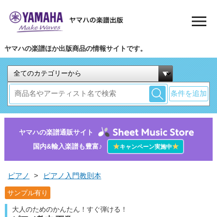
ヤマハの楽譜ほか出版商品の情報サイトです。
条件を追加
ヤマハの楽譜通販サイト
国内&輸入楽譜も豊富♪
★
★
キャンペーン実施中
ピアノ
>
ピアノ入門教則本
サンプル有り
大人のためのかんたん！すぐ弾ける！