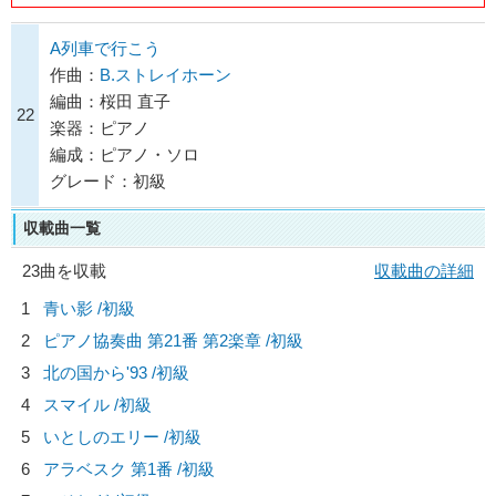
A列車で行こう
作曲：
B.ストレイホーン
編曲：桜田 直子
22
楽器：ピアノ
編成：ピアノ・ソロ
グレード：初級
収載曲一覧
23曲を収載
収載曲の詳細
1
青い影 /初級
2
ピアノ協奏曲 第21番 第2楽章 /初級
3
北の国から'93 /初級
4
スマイル /初級
5
いとしのエリー /初級
6
アラベスク 第1番 /初級