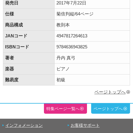
発売日
2017年7月22日
仕様
菊倍判縦/64ページ
商品構成
教則本
JANコード
4947817264613
ISBNコード
9784636943825
著者
丹内 真弓
楽器
ピアノ
難易度
初級
ページトップへ
特集ページ一覧へ
ページトップへ
インフォメーション
お客様サポート