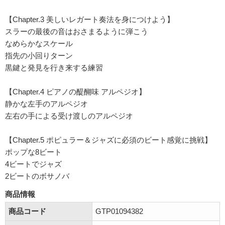
【Chapter.3 美しいレガート奏法を身につけよう】
スラーの最後の音はおさまるように弾こう
なめらかなスケール
指先の小回りターン
黒鍵と発見を行き来する練習
【Chapter.4 ピアノの醍醐味 アルペジオ】
静かな左手のアルペジオ
左右の手による受け渡しのアルペジオ
【Chapter.5 ポピュラー＆ジャズに必須のビート感覚に挑戦】
ポップな8ビート
4ビートでジャズ
2ビートのボサノバ
商品情報
商品コード
GTP01094382