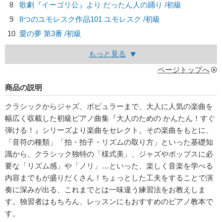
8
歌劇『イーゴリ公』より だったん人の踊り /初級
9
8つのユモレスク作品101 ユモレスク /初級
10
愛の夢 第3番 /初級
もっと見る
ページトップへ
商品の説明
クラシックからジャズ、ポピュラーまで、大人に人気の楽曲を
幅広く収載した初級ピアノ曲集『大人のための かんたん！すぐ
弾ける！』シリーズより楽曲をセレクト。その楽曲をもとに、
「音符の種類」「拍・拍子・リズムの取り方」といった基礎知
識から、クラシック独特の「様式美」、ジャズやポップスに必
要な「リズム感」や「ノリ」…といった、楽しく音楽を学べる
内容までもが盛りだくさん！ちょっとした工夫をすることで演
奏に深みが出る、これまでとは一味違う練習法をお教えしま
す。独習者はもちろん、レッスンにもおすすめのピアノ教本で
す。