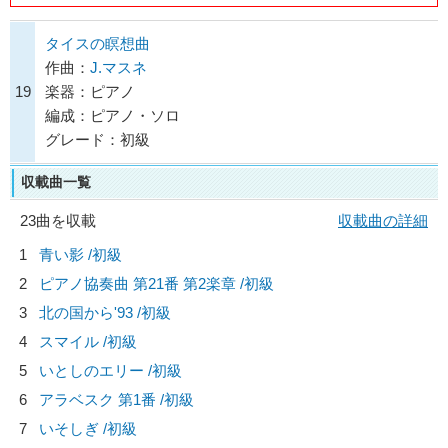
タイスの瞑想曲
作曲：
J.マスネ
19
楽器：ピアノ
編成：ピアノ・ソロ
グレード：初級
収載曲一覧
23曲を収載
収載曲の詳細
1
青い影 /初級
2
ピアノ協奏曲 第21番 第2楽章 /初級
3
北の国から'93 /初級
4
スマイル /初級
5
いとしのエリー /初級
6
アラベスク 第1番 /初級
7
いそしぎ /初級