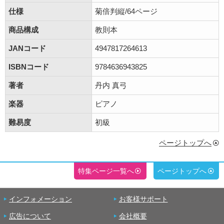
仕様
菊倍判縦/64ページ
商品構成
教則本
JANコード
4947817264613
ISBNコード
9784636943825
著者
丹内 真弓
楽器
ピアノ
難易度
初級
ページトップへ
特集ページ一覧へ
ページトップへ
インフォメーション
お客様サポート
広告について
会社概要