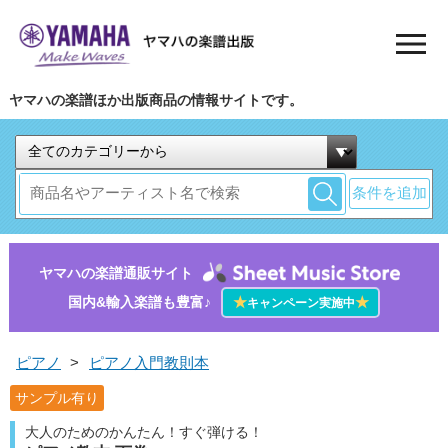
ヤマハの楽譜ほか出版商品の情報サイトです。
条件を追加
ヤマハの楽譜通販サイト
国内&輸入楽譜も豊富♪
★
★
キャンペーン実施中
ピアノ
>
ピアノ入門教則本
サンプル有り
大人のためのかんたん！すぐ弾ける！