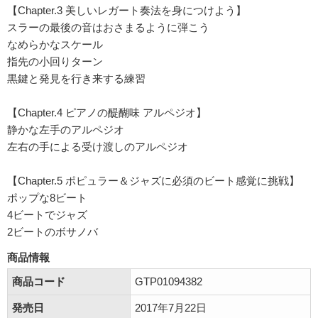
【Chapter.3 美しいレガート奏法を身につけよう】
スラーの最後の音はおさまるように弾こう
なめらかなスケール
指先の小回りターン
黒鍵と発見を行き来する練習
【Chapter.4 ピアノの醍醐味 アルペジオ】
静かな左手のアルペジオ
左右の手による受け渡しのアルペジオ
【Chapter.5 ポピュラー＆ジャズに必須のビート感覚に挑戦】
ポップな8ビート
4ビートでジャズ
2ビートのボサノバ
商品情報
商品コード
GTP01094382
発売日
2017年7月22日