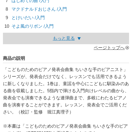
7
はじめての曲 /入門
8
マクドナルドおじさん /入門
9
とけいだい /入門
10
そよ風のリボン /入門
もっと見る
ページトップへ
商品の説明
「こどものためのピアノ発表会曲集 ちいさな手のピアニスト」
シリーズが、発表会だけでなく、レッスンでも活用できるよう
に新しくなりました。1巻は、童謡を中心にこどもに馴染みのあ
る曲を収載しました。5指内で弾ける入門向けレベルの曲から、
発表会でも演奏できるような連弾曲まで、多岐にわたるピアノ
曲を演奏することができます。レッスン、発表会でご活用くだ
さい。（校訂・監修 堀江真理子）
※本書は「こどものためのピアノ発表会曲集 ちいさな手のピア