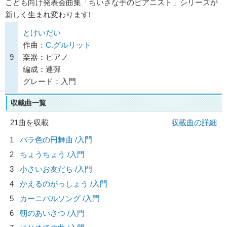
こども向け発表会曲集「ちいさな手のピアニスト」シリーズが
新しく生まれ変わります!
とけいだい
作曲：
C.グルリット
9
楽器：ピアノ
編成：連弾
グレード：入門
収載曲一覧
21曲を収載
収載曲の詳細
1
バラ色の円舞曲 /入門
2
ちょうちょう /入門
3
小さいお友だち /入門
4
かえるのがっしょう /入門
5
カーニバルソング /入門
6
朝のあいさつ /入門