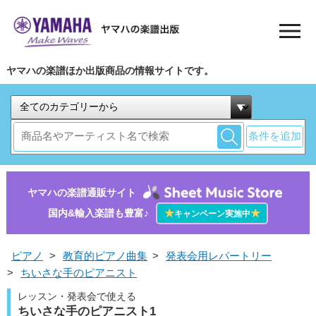
ヤマハの楽譜ほか出版商品の情報サイトです。
条件を追加
ヤマハの楽譜通販サイト
国内&輸入楽譜も豊富♪
★
★
キャンペーン実施中
ピアノ
>
教育的ピアノ曲集
>
発表会用レパートリー
>
ちいさな手のピアニスト
レッスン・発表会で使える
ちいさな手のピアニスト1