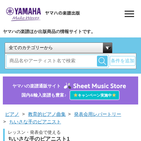
ヤマハの楽譜ほか出版商品の情報サイトです。
条件を追加
ヤマハの楽譜通販サイト
国内&輸入楽譜も豊富♪
★
★
キャンペーン実施中
ピアノ
>
教育的ピアノ曲集
>
発表会用レパートリー
>
ちいさな手のピアニスト
レッスン・発表会で使える
ちいさな手のピアニスト1