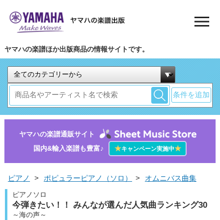
ヤマハの楽譜ほか出版商品の情報サイトです。
条件を追加
ヤマハの楽譜通販サイト
国内&輸入楽譜も豊富♪
★
★
キャンペーン実施中
ピアノ
>
ポピュラーピアノ（ソロ）
>
オムニバス曲集
ピアノソロ
今弾きたい！！ みんなが選んだ人気曲ランキング30
～海の声～