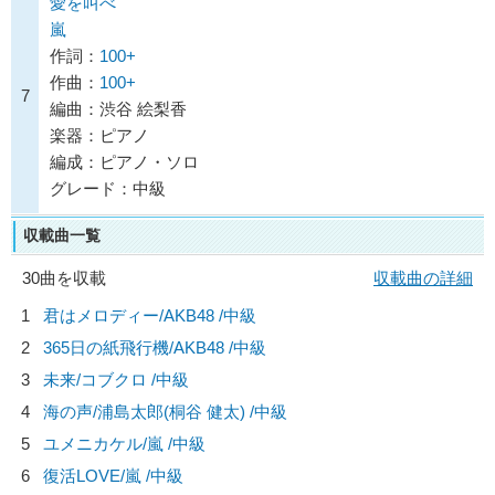
愛を叫べ
嵐
作詞：
100+
作曲：
100+
7
編曲：渋谷 絵梨香
楽器：ピアノ
編成：ピアノ・ソロ
グレード：中級
収載曲一覧
30曲を収載
収載曲の詳細
1
君はメロディー/
AKB48
/中級
2
365日の紙飛行機/
AKB48
/中級
3
未来/
コブクロ
/中級
4
海の声/
浦島太郎(桐谷 健太)
/中級
5
ユメニカケル/
嵐
/中級
6
復活LOVE/
嵐
/中級