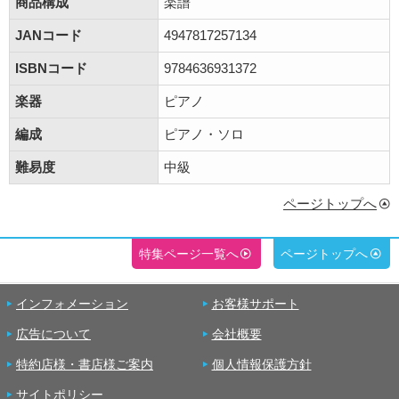
商品構成
楽譜
JANコード
4947817257134
ISBNコード
9784636931372
楽器
ピアノ
編成
ピアノ・ソロ
難易度
中級
ページトップへ
特集ページ一覧へ
ページトップへ
インフォメーション
お客様サポート
広告について
会社概要
特約店様・書店様ご案内
個人情報保護方針
サイトポリシー