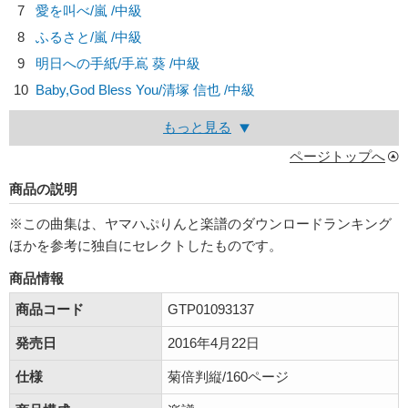
7
愛を叫べ/
嵐
/中級
8
ふるさと/
嵐
/中級
9
明日への手紙/
手嶌 葵
/中級
10
Baby,God Bless You/
清塚 信也
/中級
もっと見る
ページトップへ
商品の説明
※この曲集は、ヤマハぷりんと楽譜のダウンロードランキング
ほかを参考に独自にセレクトしたものです。
商品情報
商品コード
GTP01093137
発売日
2016年4月22日
仕様
菊倍判縦/160ページ