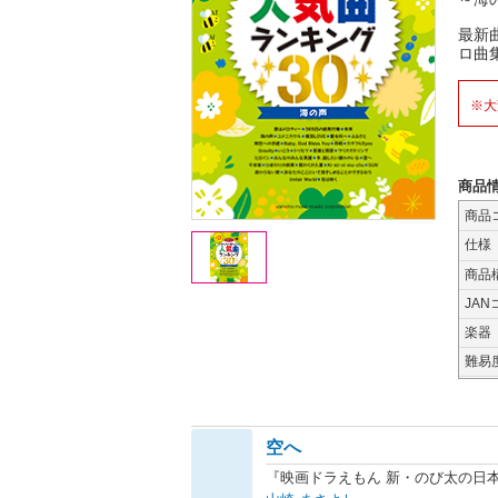
最新
ロ曲
※大
商品
商品
仕様
商品
JAN
楽器
難易
空へ
『映画ドラえもん 新・のび太の日