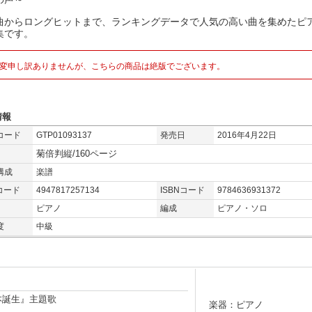
曲からロングヒットまで、ランキングデータで人気の高い曲を集めたピ
集です。
変申し訳ありませんが、こちらの商品は絶版でございます。
情報
コード
GTP01093137
発売日
2016年4月22日
菊倍判縦/160ページ
構成
楽譜
コード
4947817257134
ISBNコード
9784636931372
ピアノ
編成
ピアノ・ソロ
度
中級
本誕生』主題歌
楽器：ピアノ