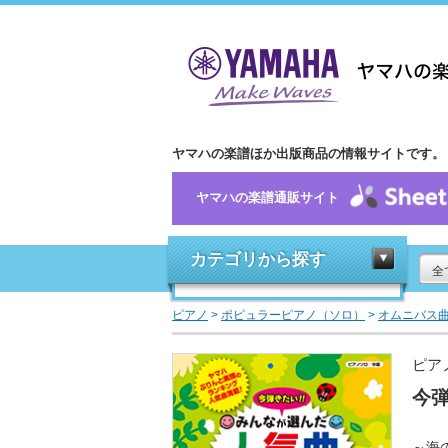
ヤマハの楽譜ほか出版商品の情報サイトです。
ヤマハの楽譜通販サイト
カテゴリから探す
全
ピアノ
>
ポピュラーピアノ（ソロ）
>
オムニバス
ピア
今弾
～海