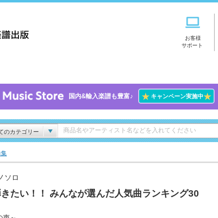
お客様
サポート
★
★
国内&輸入楽譜も豊富♪
キャンペーン実施中
てのカテゴリー
曲集
ノソロ
きたい！！ みんなが選んだ人気曲ランキング30
の声～