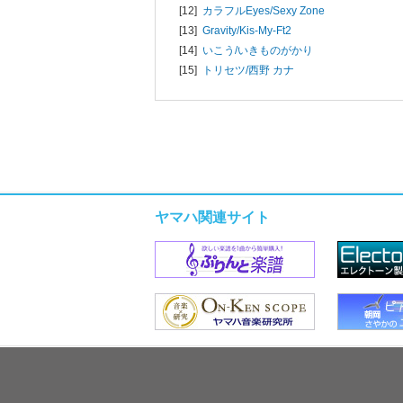
[12]
カラフルEyes/
Sexy Zone
[13]
Gravity/
Kis-My-Ft2
[14]
いこう/
いきものがかり
[15]
トリセツ/
西野 カナ
ヤマハ関連サイト