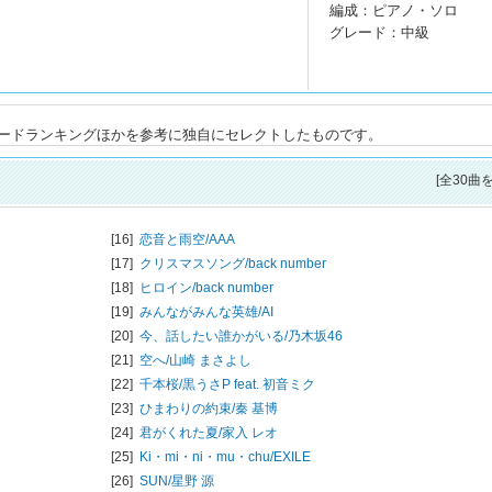
編成：ピアノ・ソロ
グレード：中級
ードランキングほかを参考に独自にセレクトしたものです。
[全30曲
[16]
恋音と雨空/
AAA
[17]
クリスマスソング/
back number
[18]
ヒロイン/
back number
[19]
みんながみんな英雄/
AI
[20]
今、話したい誰かがいる/
乃木坂46
[21]
空へ/
山崎 まさよし
[22]
千本桜/
黒うさP feat. 初音ミク
[23]
ひまわりの約束/
秦 基博
[24]
君がくれた夏/
家入 レオ
[25]
Ki・mi・ni・mu・chu/
EXILE
[26]
SUN/
星野 源