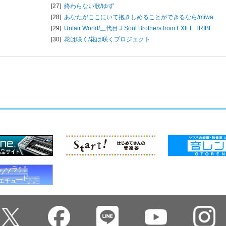
[27]
終わらない歌/
ゆず
[28]
あなたがここにいて抱きしめることができるなら/
miwa
[29]
Unfair World/
三代目 J Soul Brothers from EXILE TRIBE
[30]
花は咲く/
花は咲くプロジェクト