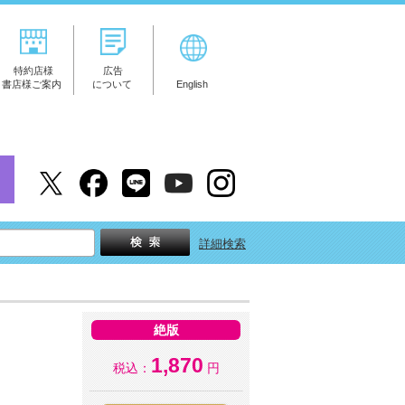
特約店様
広告
書店様ご案内
について
English
詳細検索
絶版
1,870
税込：
円