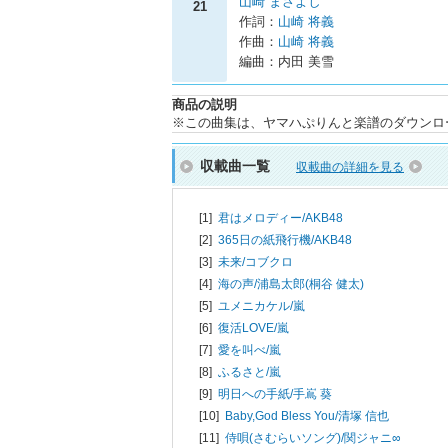
山崎 まさよし
21
作詞：
山崎 将義
作曲：
山崎 将義
編曲：内田 美雪
商品の説明
※この曲集は、ヤマハぷりんと楽譜のダウンロ
収載曲一覧
収載曲の詳細を見る
[1]
君はメロディー/
AKB48
[2]
365日の紙飛行機/
AKB48
[3]
未来/
コブクロ
[4]
海の声/
浦島太郎(桐谷 健太)
[5]
ユメニカケル/
嵐
[6]
復活LOVE/
嵐
[7]
愛を叫べ/
嵐
[8]
ふるさと/
嵐
[9]
明日への手紙/
手嶌 葵
[10]
Baby,God Bless You/
清塚 信也
[11]
侍唄(さむらいソング)/
関ジャニ∞