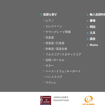
楽譜を探す
輸入楽譜特
ピアノ
書籍
エレクトーン
雑誌
ヤマハグレード関連
文具
弦楽器
講座
管楽器 / 打楽器
Muma
吹奏楽 / 器楽合奏
フルスコア / スタディスコア
合唱 / ボーカル
ギター
ベース / ドラム / キーボード
バンドスコア
ウクレレ
JASRAC許諾番号：
6523417007Y31018