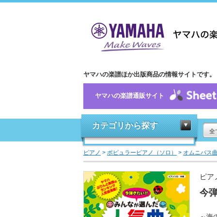
ヤマハの楽譜ほか出版商品の情報サイトです。
ヤマハの楽譜通販サイト
カテゴリから探す
全
ピアノ
>
ポピュラーピアノ（ソロ）
>
オムニバス
ピア
今弾
～海