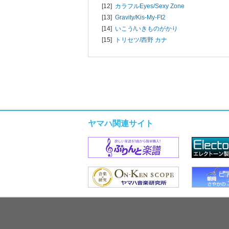
[12]
カラフルEyes/
Sexy Zone
[13]
Gravity/
Kis-My-Ft2
[14]
いこう/
いきものがかり
[15]
トリセツ/
西野 カナ
ヤマハ関連サイト