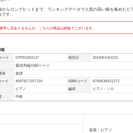
曲からロングヒットまで、ランキングデータで人気の高い曲を集めたピ
集です。
変申し訳ありませんが、こちらの商品は絶版でございます。
情報
コード
GTP01093137
発売日
2016年4月22日
菊倍判縦/160ページ
構成
楽譜
コード
4947817257134
ISBNコード
9784636931372
ピアノ
編成
ピアノ・ソロ
度
中級
楽器：ピアノ