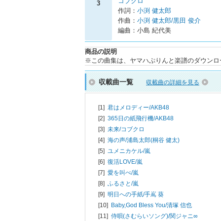
コブクロ
3
作詞：
小渕 健太郎
作曲：
小渕 健太郎/黒田 俊介
編曲：小島 紀代美
商品の説明
※この曲集は、ヤマハぷりんと楽譜のダウンロ
収載曲一覧
収載曲の詳細を見る
[1]
君はメロディー/
AKB48
[2]
365日の紙飛行機/
AKB48
[3]
未来/
コブクロ
[4]
海の声/
浦島太郎(桐谷 健太)
[5]
ユメニカケル/
嵐
[6]
復活LOVE/
嵐
[7]
愛を叫べ/
嵐
[8]
ふるさと/
嵐
[9]
明日への手紙/
手嶌 葵
[10]
Baby,God Bless You/
清塚 信也
[11]
侍唄(さむらいソング)/
関ジャニ∞