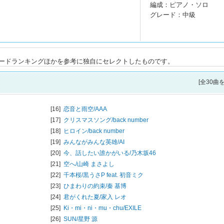
編成：ピアノ・ソロ
グレード：中級
ードランキングほかを参考に独自にセレクトしたものです。
[全30曲
[16]
恋音と雨空/
AAA
[17]
クリスマスソング/
back number
[18]
ヒロイン/
back number
[19]
みんながみんな英雄/
AI
[20]
今、話したい誰かがいる/
乃木坂46
[21]
空へ/
山崎 まさよし
[22]
千本桜/
黒うさP feat. 初音ミク
[23]
ひまわりの約束/
秦 基博
[24]
君がくれた夏/
家入 レオ
[25]
Ki・mi・ni・mu・chu/
EXILE
[26]
SUN/
星野 源