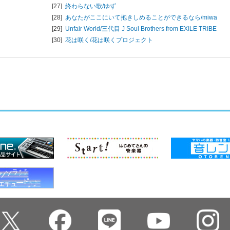
[27]
終わらない歌/
ゆず
[28]
あなたがここにいて抱きしめることができるなら/
miwa
[29]
Unfair World/
三代目 J Soul Brothers from EXILE TRIBE
[30]
花は咲く/
花は咲くプロジェクト