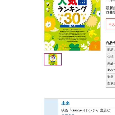
最新
ロ曲
※大
商品
商品
仕様
商品
JAN
楽器
難易
未来
映画『orange-オレンジ-』主題歌