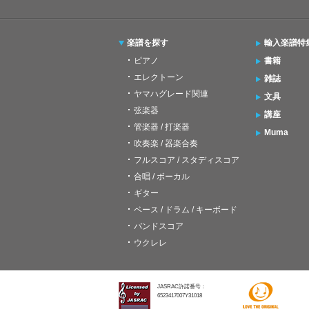
楽譜を探す
輸入楽譜特
ピアノ
書籍
エレクトーン
雑誌
ヤマハグレード関連
文具
弦楽器
講座
管楽器 / 打楽器
Muma
吹奏楽 / 器楽合奏
フルスコア / スタディスコア
合唱 / ボーカル
ギター
ベース / ドラム / キーボード
バンドスコア
ウクレレ
JASRAC許諾番号：
6523417007Y31018