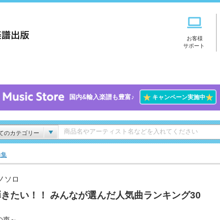
お客様
サポート
★
★
国内&輸入楽譜も豊富♪
キャンペーン実施中
てのカテゴリー
曲集
ノソロ
きたい！！ みんなが選んだ人気曲ランキング30
の声～