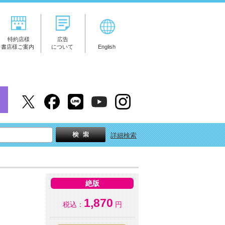
特約店様
広告
書店様ご案内
について
English
詳細検索
絶版
1,870
税込：
円