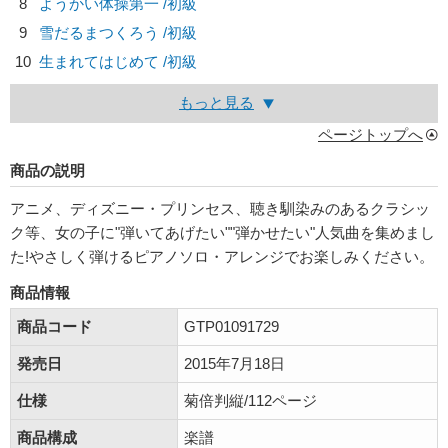
8
ようかい体操第一 /初級
9
雪だるまつくろう /初級
10
生まれてはじめて /初級
もっと見る
ページトップへ
商品の説明
アニメ、ディズニー・プリンセス、聴き馴染みのあるクラシッ
ク等、女の子に"弾いてあげたい""弾かせたい"人気曲を集めまし
た!やさしく弾けるピアノソロ・アレンジでお楽しみください。
商品情報
商品コード
GTP01091729
発売日
2015年7月18日
仕様
菊倍判縦/112ページ
商品構成
楽譜