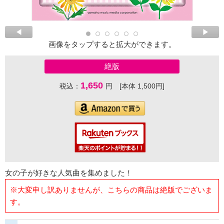
画像をタップすると拡大ができます。
絶版
1,650
税込：
円 [本体 1,500円]
女の子が好きな人気曲を集めました！
※大変申し訳ありませんが、こちらの商品は絶版でございま
す。