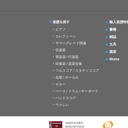
楽譜を探す
輸入楽譜特
ピアノ
書籍
エレクトーン
雑誌
ヤマハグレード関連
文具
弦楽器
講座
管楽器 / 打楽器
Muma
吹奏楽 / 器楽合奏
フルスコア / スタディスコア
合唱 / ボーカル
ギター
ベース / ドラム / キーボード
バンドスコア
ウクレレ
JASRAC許諾番号：
6523417007Y31018