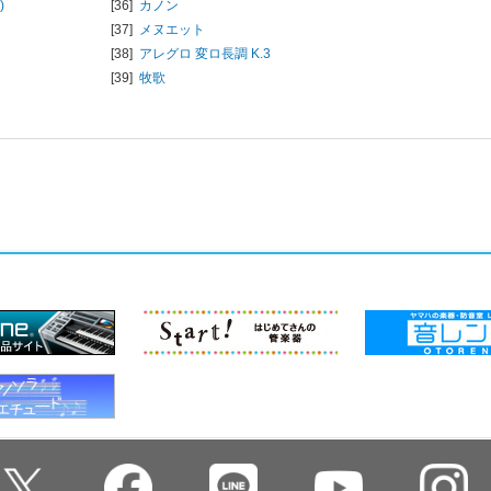
)
[36]
カノン
[37]
メヌエット
[38]
アレグロ 変ロ長調 K.3
[39]
牧歌