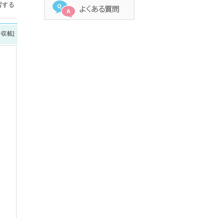
習する
。
を収載]