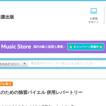
お客様
サポート
★
★
国内&輸入楽譜も豊富♪
キャンペーン実施中
てのカテゴリー
プル有り
人のための独習バイエル 併用レパートリー