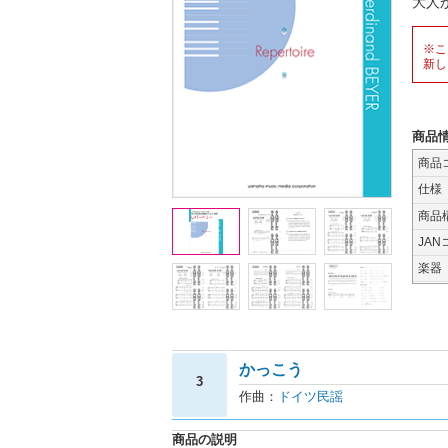
大人
※こ
新し
商品
商品
仕様
商品
JAN
楽器
かっこう
3
作曲：
ドイツ民謡
商品の説明