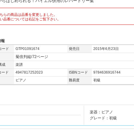
からはじめられる！バイエル併用のレパートリー集
ちらの商品は品番を変更しました。
い品番については右記をご覧下さい。
情報
コード
GTP01091674
発売日
2015年6月23日
菊倍判縦/72ページ
構成
楽譜
コード
4947817252023
ISBNコード
9784636916744
ピアノ
難易度
初級
楽器：ピアノ
グレード：初級