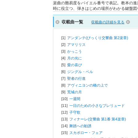
楽曲の難易度をバイエル番号で表記。教本の進
時に役立つ、弾きはじめの場所がわかる鍵盤図
収載曲一覧
収載曲の詳細を見る
[1]
アンダンテ(びっくり交響曲 第2楽章)
[2]
アマリリス
[3]
かっこう
[4]
月の光に
[5]
愛の喜び
[6]
ジングル・ベル
[7]
聖者の行進
[8]
アヴィニヨンの橋の上で
[9]
荒城の月
[10]
一週間
[11]
一日のための小さなプレリュード
[12]
子守歌
[13]
フィナーレ(交響曲 第1番 第4楽章)
[14]
舞踏への勧誘
[15]
スカボロー・フェア