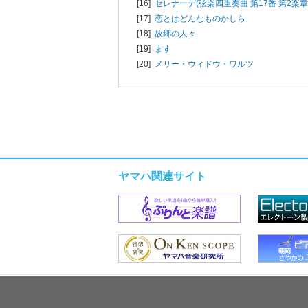
[16]
セレナーデ(弦楽四重奏曲 第17番 第2楽章
[17]
恋とはどんなものかしら
[18]
故郷の人々
[19]
ます
[20]
メリー・ウィドウ・ワルツ
ヤマハ関連サイト