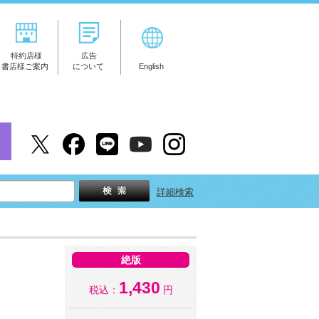
特約店様
広告
書店様ご案内
について
English
詳細検索
絶版
1,430
税込：
円