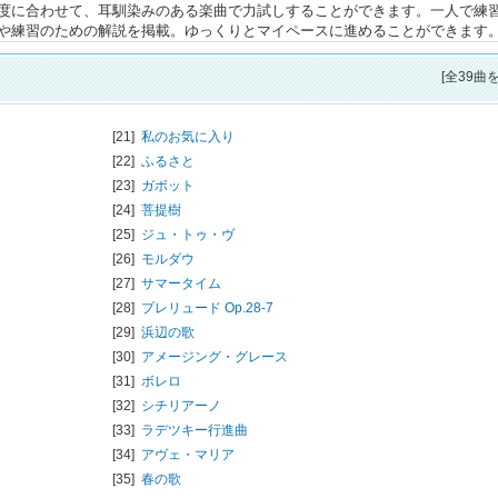
度に合わせて、耳馴染みのある楽曲で力試しすることができます。一人で練
や練習のための解説を掲載。ゆっくりとマイペースに進めることができます
[全39曲
[21]
私のお気に入り
[22]
ふるさと
[23]
ガボット
[24]
菩提樹
[25]
ジュ・トゥ・ヴ
[26]
モルダウ
[27]
サマータイム
[28]
プレリュード Op.28-7
[29]
浜辺の歌
[30]
アメージング・グレース
[31]
ボレロ
[32]
シチリアーノ
[33]
ラデツキー行進曲
[34]
アヴェ・マリア
[35]
春の歌