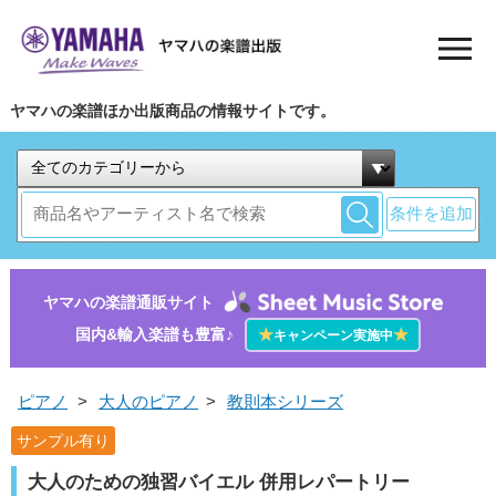
ヤマハの楽譜ほか出版商品の情報サイトです。
条件を追加
ヤマハの楽譜通販サイト
国内&輸入楽譜も豊富♪
★
★
キャンペーン実施中
ピアノ
>
大人のピアノ
>
教則本シリーズ
サンプル有り
大人のための独習バイエル 併用レパートリー