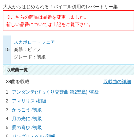
大人からはじめられる！バイエル併用のレパートリー集
※こちらの商品は品番を変更しました。
新しい品番については上記をご覧下さい。
スカボロー・フェア
15
楽器：ピアノ
グレード：初級
収載曲一覧
39曲を収載
収載曲の詳細
1
アンダンテ(びっくり交響曲 第2楽章) /初級
2
アマリリス /初級
3
かっこう /初級
4
月の光に /初級
5
愛の喜び /初級
6
ジングル・ベル /初級