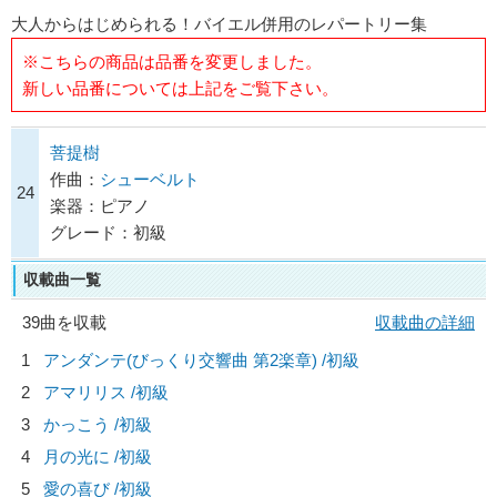
大人からはじめられる！バイエル併用のレパートリー集
※こちらの商品は品番を変更しました。
新しい品番については上記をご覧下さい。
菩提樹
作曲：
シューベルト
24
楽器：ピアノ
グレード：初級
収載曲一覧
39曲を収載
収載曲の詳細
1
アンダンテ(びっくり交響曲 第2楽章) /初級
2
アマリリス /初級
3
かっこう /初級
4
月の光に /初級
5
愛の喜び /初級