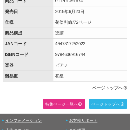
商品コード
GTP01091674
発売日
2015年6月23日
仕様
菊倍判縦/72ページ
商品構成
楽譜
JANコード
4947817252023
ISBNコード
9784636916744
楽器
ピアノ
難易度
初級
ページトップへ
特集ページ一覧へ
ページトップへ
インフォメーション
お客様サポート