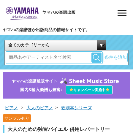
ヤマハの楽譜ほか出版商品の情報サイトです。
条件を追加
ヤマハの楽譜通販サイト
国内&輸入楽譜も豊富♪
★
★
キャンペーン実施中
ピアノ
>
大人のピアノ
>
教則本シリーズ
サンプル有り
大人のための独習バイエル 併用レパートリー