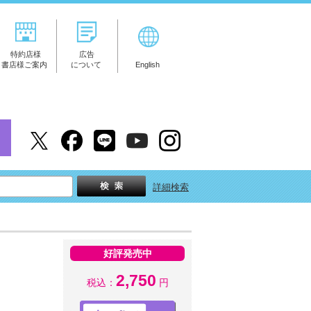
特約店様
広告
書店様ご案内
について
English
詳細検索
好評発売中
2,750
税込：
円