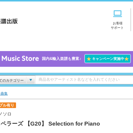
お客様
サポート
★
★
国内&輸入楽譜も豊富♪
キャンペーン実施中
てのカテゴリー
ト曲集
プル有り
ノソロ
ラーズ 【G20】 Selection for Piano