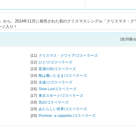
から、2014年11月に発売された初のクリスマスシングル「クリスマス・ク
ージ入り！
[全20曲
[11]
クリスマス・クワイア/
ゴスペラーズ
[12]
ひとり/
ゴスペラーズ
[13]
星屑の街/
ゴスペラーズ
[14]
靴は履いたまま/
ゴスペラーズ
[15]
永遠に/
ゴスペラーズ
[16]
Slow Luv/
ゴスペラーズ
[17]
東京スヰート/
ゴスペラーズ
[18]
告白/
ゴスペラーズ
[19]
あたらしい世界/
ゴスペラーズ
[20]
Promise -a cappella-/
ゴスペラーズ