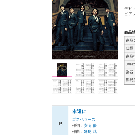
デビ
ピア
商品
商品
仕様
商品
JAN
楽器
難易
永遠に
ゴスペラーズ
15
作詞：
安岡 優
作曲：
妹尾 武