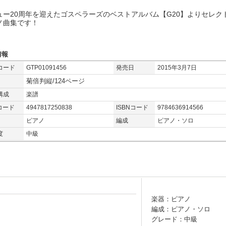
ュー20周年を迎えたゴスペラーズのベストアルバム【G20】よりセレク
ノ曲集です！
情報
コード
GTP01091456
発売日
2015年3月7日
菊倍判縦/124ページ
構成
楽譜
コード
4947817250838
ISBNコード
9784636914566
ピアノ
編成
ピアノ・ソロ
度
中級
楽器：ピアノ
編成：ピアノ・ソロ
グレード：中級