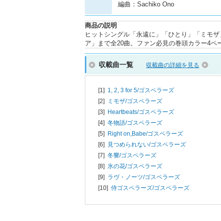
編曲：Sachiko Ono
商品の説明
ヒットシングル「永遠に」「ひとり」「ミモザ」
ア」まで全20曲。ファン必見の巻頭カラー4ペ
収載曲一覧
収載曲の詳細を見る
[1]
1, 2, 3 for 5/
ゴスペラーズ
[2]
ミモザ/
ゴスペラーズ
[3]
Heartbeats/
ゴスペラーズ
[4]
冬物語/
ゴスペラーズ
[5]
Right on,Babe/
ゴスペラーズ
[6]
見つめられない/
ゴスペラーズ
[7]
冬響/
ゴスペラーズ
[8]
氷の花/
ゴスペラーズ
[9]
ラヴ・ノーツ/
ゴスペラーズ
[10]
侍ゴスペラーズ/
ゴスペラーズ