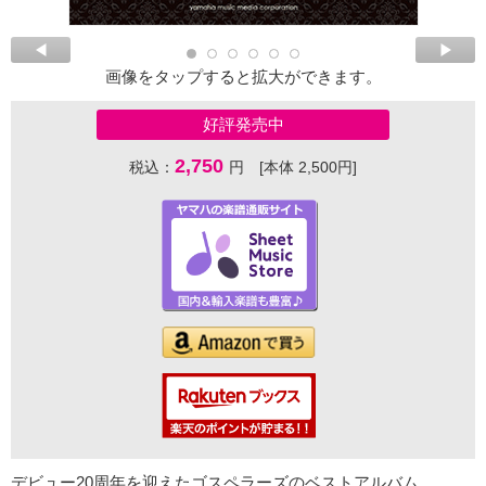
画像をタップすると拡大ができます。
好評発売中
2,750
税込：
円 [本体 2,500円]
デビュー20周年を迎えたゴスペラーズのベストアルバム