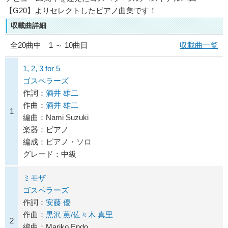
【G20】よりセレクトしたピアノ曲集です！
収載曲詳細
全
20
曲中 1 ～ 10曲目
収載曲一覧
1, 2, 3 for 5
ゴスペラーズ
作詞：
酒井 雄二
作曲：
酒井 雄二
1
編曲：Nami Suzuki
楽器：ピアノ
編成：ピアノ・ソロ
グレード：中級
ミモザ
ゴスペラーズ
作詞：
安藤 優
作曲：
黒沢 薫/佐々木 真里
2
編曲：Mariko Endo