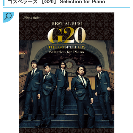
ゴスペラーズ 【G20】 Selection for Piano