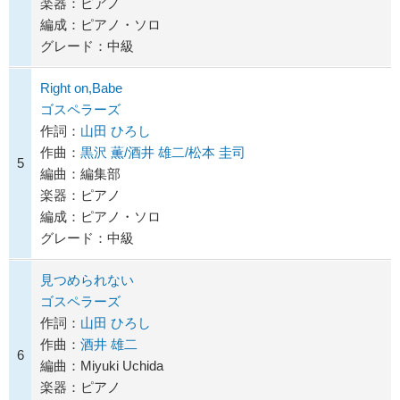
楽器：ピアノ
編成：ピアノ・ソロ
グレード：中級
Right on,Babe
ゴスペラーズ
作詞：
山田 ひろし
作曲：
黒沢 薫/酒井 雄二/松本 圭司
5
編曲：編集部
楽器：ピアノ
編成：ピアノ・ソロ
グレード：中級
見つめられない
ゴスペラーズ
作詞：
山田 ひろし
作曲：
酒井 雄二
6
編曲：Miyuki Uchida
楽器：ピアノ