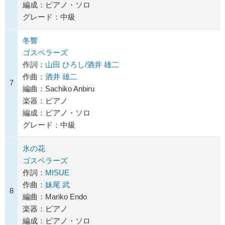
編成：ピアノ・ソロ
グレード：中級
冬響
ゴスペラーズ
作詞：
山田 ひろし/酒井 雄二
作曲：
酒井 雄二
7
編曲：Sachiko Anbiru
楽器：ピアノ
編成：ピアノ・ソロ
グレード：中級
氷の花
ゴスペラーズ
作詞：
MISUE
作曲：
妹尾 武
8
編曲：Mariko Endo
楽器：ピアノ
編成：ピアノ・ソロ